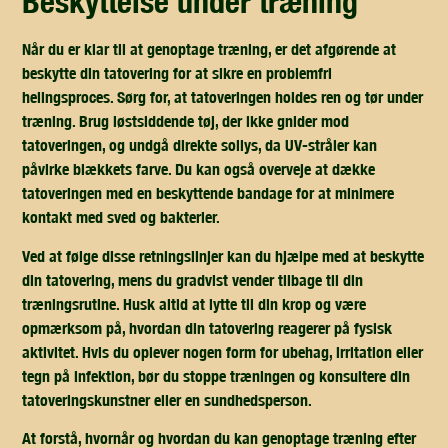
beskyttelse under træning
Når du er klar til at genoptage træning, er det afgørende at
beskytte din tatovering for at sikre en problemfri
helingsproces. Sørg for, at tatoveringen holdes ren og tør under
træning. Brug løstsiddende tøj, der ikke gnider mod
tatoveringen, og undgå direkte sollys, da UV-stråler kan
påvirke blækkets farve. Du kan også overveje at dække
tatoveringen med en beskyttende bandage for at minimere
kontakt med sved og bakterier.
Ved at følge disse retningslinjer kan du hjælpe med at beskytte
din tatovering, mens du gradvist vender tilbage til din
træningsrutine. Husk altid at lytte til din krop og være
opmærksom på, hvordan din tatovering reagerer på fysisk
aktivitet. Hvis du oplever nogen form for ubehag, irritation eller
tegn på infektion, bør du stoppe træningen og konsultere din
tatoveringskunstner eller en sundhedsperson.
At forstå, hvornår og hvordan du kan genoptage træning efter