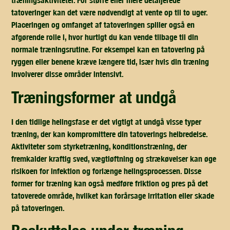
træningsaktiviteter. For større eller mere detaljerede
tatoveringer kan det være nødvendigt at vente op til to uger.
Placeringen og omfanget af tatoveringen spiller også en
afgørende rolle i, hvor hurtigt du kan vende tilbage til din
normale træningsrutine. For eksempel kan en tatovering på
ryggen eller benene kræve længere tid, især hvis din træning
involverer disse områder intensivt.
træningsformer at undgå
I den tidlige helingsfase er det vigtigt at undgå visse typer
træning, der kan kompromittere din tatoverings helbredelse.
Aktiviteter som styrketræning, konditionstræning, der
fremkalder kraftig sved, vægtløftning og strækøvelser kan øge
risikoen for infektion og forlænge helingsprocessen. Disse
former for træning kan også medføre friktion og pres på det
tatoverede område, hvilket kan forårsage irritation eller skade
på tatoveringen.