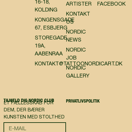
16-18,
ARTISTER
FACEBOOK
KOLDING
KONTAKT
KONGENSGADE
OS
67, ESBJERG
NORDIC
STOREGADE
NEWS
19A,
NORDIC
AABENRAA
JOB
KONTAKT@TATTOONORDICART.DK
NORDIC
GALLERY
TILMELD DIG NORDIC CLUB
PRIVATLIVSPOLITIK
ET FÆLLESSKAB FOR
DEM, DER BÆRER
KUNSTEN MED STOLTHED