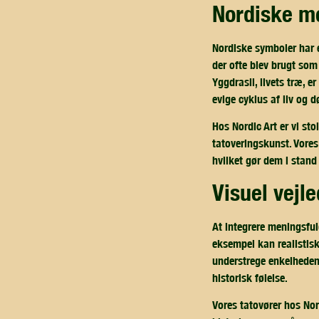
nordiske m
Nordiske symboler har e
der ofte blev brugt som
Yggdrasil, livets træ, e
evige cyklus af liv og d
Hos Nordic Art er vi st
tatoveringskunst. Vores
hvilket gør dem i stand
visuel vej
At integrere meningsful
eksempel kan realistisk
understrege enkelheden 
historisk følelse.
Vores tatovører hos Nor