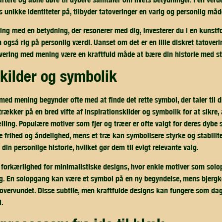
 unikke identiteter på, tilbyder tatoveringer en varig og personlig måd
ing med en betydning, der resonerer med dig, investerer du i en kunstf
 også rig på personlig værdi. Uanset om det er en lille diskret tatoverin
vering med mening være en kraftfuld måde at bære din historie med st
skilder og symbolik
med mening begynder ofte med at finde det rette symbol, der taler til 
trækker på en bred vifte af inspirationskilder og symbolik for at sikre
lling. Populære motiver som fjer og træer er ofte valgt for deres dybe
e frihed og åndelighed, mens et træ kan symbolisere styrke og stabilit
 din personlige historie, hvilket gør dem til evigt relevante valg.
n forkærlighed for minimalistiske designs, hvor enkle motiver som sol
g. En solopgang kan være et symbol på en ny begyndelse, mens bjergk
 overvundet. Disse subtile, men kraftfulde designs kan fungere som da
l.