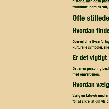
historie, men også pass
traditionel nordisk sti
ofte stille
hvordan find
Overvej dine livserfari
kulturelle symboler, ell
er det vigti
Det er en personlig bes
med omverdenen.
hvordan vælg
Vælg en tatovør med erf
for at sikre, at din visio