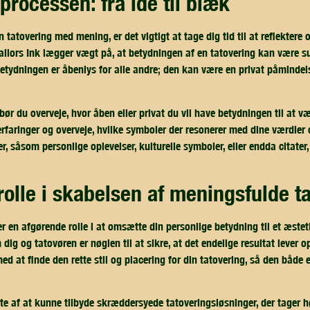
sprocessen: fra ide til blæk
n tatovering med mening, er det vigtigt at tage dig tid til at reflektere o
Sailors Ink lægger vægt på, at betydningen af en tatovering kan være su
betydningen er åbenlys for alle andre; den kan være en privat påmindels
bør du overveje, hvor åben eller privat du vil have betydningen til at v
erfaringer og overveje, hvilke symboler der resonerer med dine værdier 
 såsom personlige oplevelser, kulturelle symboler, eller endda citater,
 rolle i skabelsen af meningsfulde t
er en afgørende rolle i at omsætte din personlige betydning til et æstet
 og tatovøren er nøglen til at sikre, at det endelige resultat lever op 
 at finde den rette stil og placering for din tatovering, så den både er
olte af at kunne tilbyde skræddersyede tatoveringsløsninger, der tager h