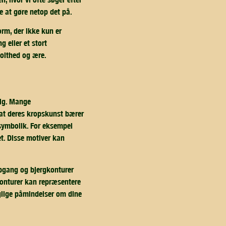
e at gøre netop det på.
orm, der ikke kun er
g eller et stort
olthed og ære.
dig. Mange
, at deres kropskunst bærer
 symbolik. For eksempel
et. Disse motiver kan
opgang og bjergkonturer
onturer kan repræsentere
glige påmindelser om dine