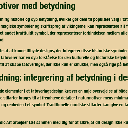
otiver med betydning
n rig historie og dyb betydning, hvilket gør dem til populære valg i ta
 magiske symboler og skriftsprog af vikingerne, kan repræsentere alt fr
r et andet kraftfuldt symbol, der repræsenterer forbindelsen mellem alle
ød.
olte af at kunne tilbyde designs, der integrerer disse historiske symbo
 tatovører har en dyb forståelse for den kulturelle og historiske betydn
 til at skabe tatoveringer, der ikke kun er smukke, men også rige på be
ledning: integrering af betydning i d
de elementer i et tatoveringsdesign kræver en nøje overvejelse af både 
e stilarter bruges til at fremhæve detaljer i naturmotiver, mens minima
og renheden i et symbol. Traditionelle nordiske stilarter kan give en t
dic Art arbejder tæt sammen med dig for at sikre, at dit design ikke ku