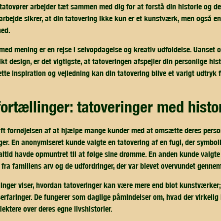
tatovører arbejder tæt sammen med dig for at forstå din historie og de
arbejde sikrer, at din tatovering ikke kun er et kunstværk, men også en
hed.
med mening er en rejse i selvopdagelse og kreativ udfoldelse. Uanset 
kt design, er det vigtigste, at tatoveringen afspejler din personlige his
tte inspiration og vejledning kan din tatovering blive et varigt udtryk 
 fortællinger: tatoveringer med histo
aft fornøjelsen af at hjælpe mange kunder med at omsætte deres personl
er. En anonymiseret kunde valgte en tatovering af en fugl, der symbol
ltid havde opmuntret til at følge sine drømme. En anden kunde valgte 
fra familiens arv og de udfordringer, der var blevet overvundet gennem
linger viser, hvordan tatoveringer kan være mere end blot kunstværker;
vserfaringer. De fungerer som daglige påmindelser om, hvad der virkelig
flektere over deres egne livshistorier.