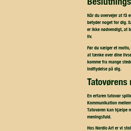
beslutning
Når du overvejer at få e
betyder noget for dig. 
er ikke nødvendigt, at 
liv.
Før du vælger et motiv, 
at tænke over dine livs
komme fra mange steder,
indflydelse på dig.
tatovørens
En erfaren tatovør spill
Kommunikation mellem dig
Tatovøren kan hjælpe med
meningsfuld.
Hos Nordic Art er vi st