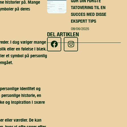
GØR DIN FØRSTE
gne historier på. Mange
TATOVERING TIL EN
ymboler på deres
SUCCES MED DISSE
EKSPERT TIPS
08/06/2025
DEL ARTIKLEN
dreder. I dag vælger mange
ik eller en følelse i blæk.
ller et symbol på personlig
emgået.
personlige identitet og
 personlige historie, en
rke og inspiration i svære
r eller værdier. De kan
, hvor vi ofte søger efter