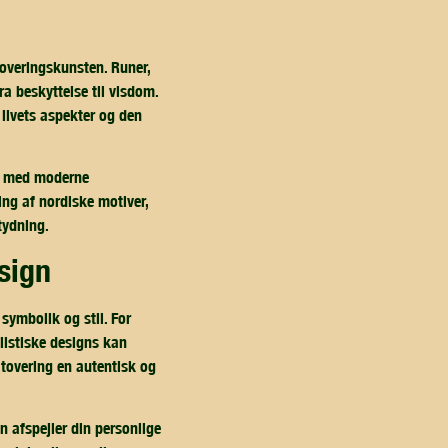
toveringskunsten. Runer,
a beskyttelse til visdom.
 livets aspekter og den
ler med moderne
ing af nordiske motiver,
tydning.
esign
symbolik og stil. For
listiske designs kan
atovering en autentisk og
n afspejler din personlige