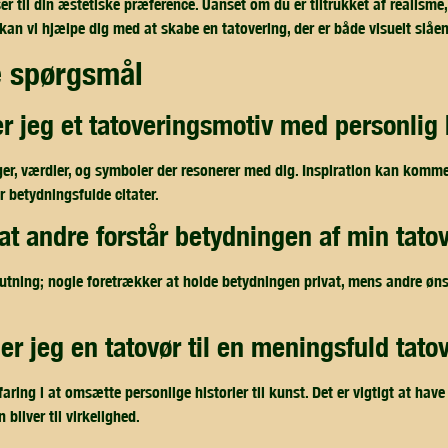
er til din æstetiske præference. Uanset om du er tiltrukket af realisme,
l, kan vi hjælpe dig med at skabe en tatovering, der er både visuelt slå
de spørgsmål
er jeg et tatoveringsmotiv med personlig
nger, værdier, og symboler der resonerer med dig. Inspiration kan komme
er betydningsfulde citater.
gt at andre forstår betydningen af min tato
lutning; nogle foretrækker at holde betydningen privat, mens andre ønsk
er jeg en tatovør til en meningsfuld tato
aring i at omsætte personlige historier til kunst. Det er vigtigt at h
n bliver til virkelighed.