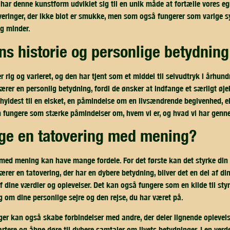
 har denne kunstform udviklet sig til en unik måde at fortælle vores e
eringer, der ikke blot er smukke, men som også fungerer som varige s
og minder.
ens historie og personlige betydning
r rig og varieret, og den har tjent som et middel til selvudtryk i århun
bærer en personlig betydning, fordi de ønsker at indfange et særligt øjebl
 hyldest til en elsket, en påmindelse om en livsændrende begivenhed, e
n fungere som stærke påmindelser om, hvem vi er, og hvad vi har genn
lge en tatovering med mening?
med mening kan have mange fordele. For det første kan det styrke din 
ærer en tatovering, der har en dybere betydning, bliver det en del af din
f dine værdier og oplevelser. Det kan også fungere som en kilde til sty
ig om dine personlige sejre og den rejse, du har været på.
er kan også skabe forbindelser med andre, der deler lignende oplevelse
tere og åbne døre til dybere samtaler om livets betydninger. I en verden