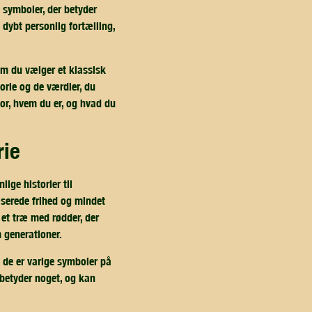
 symboler, der betyder
 dybt personlig fortælling,
om du vælger et klassisk
torie og de værdier, du
for, hvem du er, og hvad du
rie
ige historier til
iserede frihed og mindet
et træ med rødder, der
 generationer.
 de er varige symboler på
 betyder noget, og kan