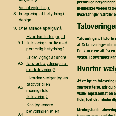
personlige betydninger,
mennesker vælger tatov
Visuel vejledning:
livserfaringer, værdier 
Integrering af betydning i
design
tatovering
Ofte stillede spørgsmål
Hvordan finder jeg et
Tatoveringens historie e
tatoveringsmotiv med
at få tatoveringer, der 
personlig betydning?
Det kan være alt fra en
vækst. Tatoveringer ka
Er det vigtigt at andre
forstår betydningen af
hvorfor væ
min tatovering?
Hvordan vælger jeg en
At vælge en tatovering 
tatovør til en
selvforståelse. Når du b
meningsfuld
visuel repræsentation a
tatovering?
tider, idet det minder d
Kan jeg ændre
Meningsfulde tatovering
betydningen af en
fungere som samtalestar