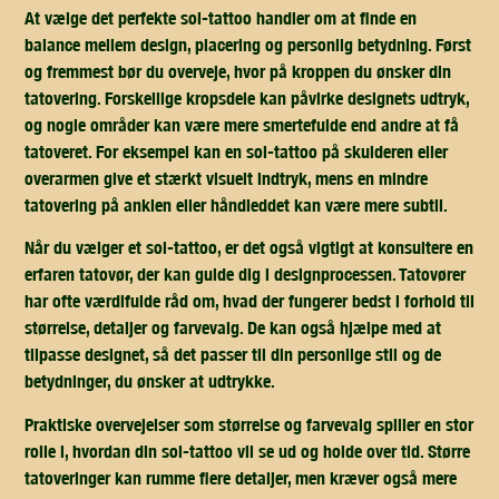
At vælge det perfekte sol-tattoo handler om at finde en
balance mellem design, placering og personlig betydning. Først
og fremmest bør du overveje, hvor på kroppen du ønsker din
tatovering. Forskellige kropsdele kan påvirke designets udtryk,
og nogle områder kan være mere smertefulde end andre at få
tatoveret. For eksempel kan en sol-tattoo på skulderen eller
overarmen give et stærkt visuelt indtryk, mens en mindre
tatovering på anklen eller håndleddet kan være mere subtil.
Når du vælger et sol-tattoo, er det også vigtigt at konsultere en
erfaren tatovør, der kan guide dig i designprocessen. Tatovører
har ofte værdifulde råd om, hvad der fungerer bedst i forhold til
størrelse, detaljer og farvevalg. De kan også hjælpe med at
tilpasse designet, så det passer til din personlige stil og de
betydninger, du ønsker at udtrykke.
Praktiske overvejelser som størrelse og farvevalg spiller en stor
rolle i, hvordan din sol-tattoo vil se ud og holde over tid. Større
tatoveringer kan rumme flere detaljer, men kræver også mere