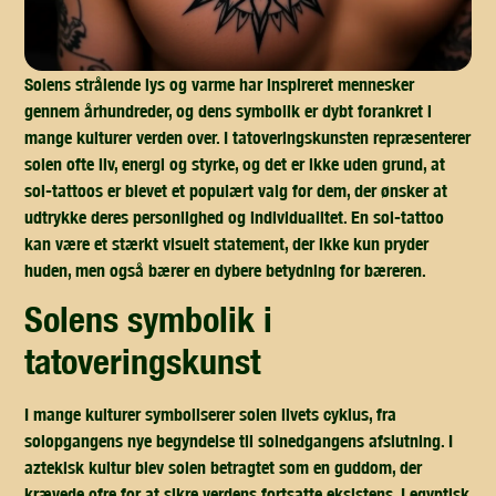
Solens strålende lys og varme har inspireret mennesker
gennem århundreder, og dens symbolik er dybt forankret i
mange kulturer verden over. I tatoveringskunsten repræsenterer
solen ofte liv, energi og styrke, og det er ikke uden grund, at
sol-tattoos er blevet et populært valg for dem, der ønsker at
udtrykke deres personlighed og individualitet. En sol-tattoo
kan være et stærkt visuelt statement, der ikke kun pryder
huden, men også bærer en dybere betydning for bæreren.
solens symbolik i
tatoveringskunst
I mange kulturer symboliserer solen livets cyklus, fra
solopgangens nye begyndelse til solnedgangens afslutning. I
aztekisk kultur blev solen betragtet som en guddom, der
krævede ofre for at sikre verdens fortsatte eksistens. I egyptisk