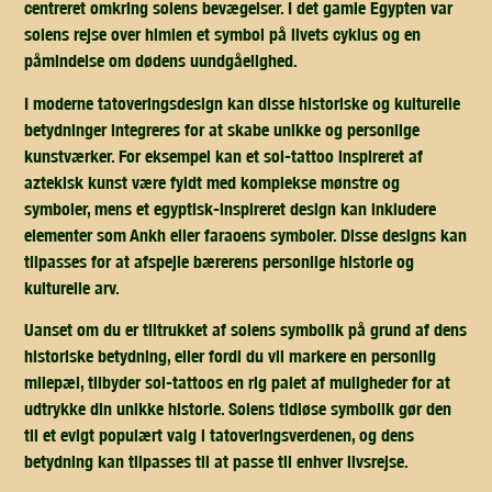
centreret omkring solens bevægelser. I det gamle Egypten var
solens rejse over himlen et symbol på livets cyklus og en
påmindelse om dødens uundgåelighed.
I moderne tatoveringsdesign kan disse historiske og kulturelle
betydninger integreres for at skabe unikke og personlige
kunstværker. For eksempel kan et sol-tattoo inspireret af
aztekisk kunst være fyldt med komplekse mønstre og
symboler, mens et egyptisk-inspireret design kan inkludere
elementer som Ankh eller faraoens symboler. Disse designs kan
tilpasses for at afspejle bærerens personlige historie og
kulturelle arv.
Uanset om du er tiltrukket af solens symbolik på grund af dens
historiske betydning, eller fordi du vil markere en personlig
milepæl, tilbyder sol-tattoos en rig palet af muligheder for at
udtrykke din unikke historie. Solens tidløse symbolik gør den
til et evigt populært valg i tatoveringsverdenen, og dens
betydning kan tilpasses til at passe til enhver livsrejse.