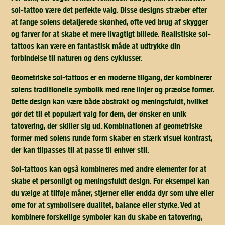
sol-tattoo være det perfekte valg. Disse designs stræber efter
at fange solens detaljerede skønhed, ofte ved brug af skygger
og farver for at skabe et mere livagtigt billede. Realistiske sol-
tattoos kan være en fantastisk måde at udtrykke din
forbindelse til naturen og dens cyklusser.
Geometriske sol-tattoos er en moderne tilgang, der kombinerer
solens traditionelle symbolik med rene linjer og præcise former.
Dette design kan være både abstrakt og meningsfuldt, hvilket
gør det til et populært valg for dem, der ønsker en unik
tatovering, der skiller sig ud. Kombinationen af geometriske
former med solens runde form skaber en stærk visuel kontrast,
der kan tilpasses til at passe til enhver stil.
Sol-tattoos kan også kombineres med andre elementer for at
skabe et personligt og meningsfuldt design. For eksempel kan
du vælge at tilføje måner, stjerner eller endda dyr som ulve eller
ørne for at symbolisere dualitet, balance eller styrke. Ved at
kombinere forskellige symboler kan du skabe en tatovering,