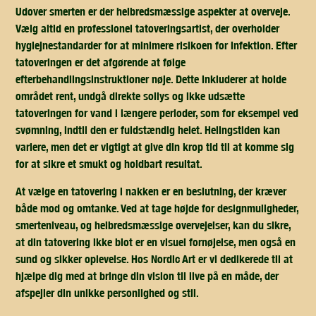
Udover smerten er der helbredsmæssige aspekter at overveje.
Vælg altid en professionel tatoveringsartist, der overholder
hygiejnestandarder for at minimere risikoen for infektion. Efter
tatoveringen er det afgørende at følge
efterbehandlingsinstruktioner nøje. Dette inkluderer at holde
området rent, undgå direkte sollys og ikke udsætte
tatoveringen for vand i længere perioder, som for eksempel ved
svømning, indtil den er fuldstændig helet. Helingstiden kan
variere, men det er vigtigt at give din krop tid til at komme sig
for at sikre et smukt og holdbart resultat.
At vælge en tatovering i nakken er en beslutning, der kræver
både mod og omtanke. Ved at tage højde for designmuligheder,
smerteniveau, og helbredsmæssige overvejelser, kan du sikre,
at din tatovering ikke blot er en visuel fornøjelse, men også en
sund og sikker oplevelse. Hos Nordic Art er vi dedikerede til at
hjælpe dig med at bringe din vision til live på en måde, der
afspejler din unikke personlighed og stil.