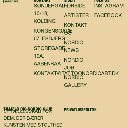
KONTAKT
SIDER
FØLG OS
SØNDERGADE
FORSIDE
INSTAGRAM
16-18,
ARTISTER
FACEBOOK
KOLDING
KONTAKT
KONGENSGADE
OS
67, ESBJERG
NORDIC
STOREGADE
NEWS
19A,
NORDIC
AABENRAA
JOB
KONTAKT@TATTOONORDICART.DK
NORDIC
GALLERY
TILMELD DIG NORDIC CLUB
PRIVATLIVSPOLITIK
ET FÆLLESSKAB FOR
DEM, DER BÆRER
KUNSTEN MED STOLTHED