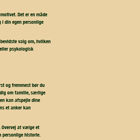
 motivet. Det er en måde
g i din egen personlige
 bevidste valg om, hvilken
eller psykologisk
ørst og fremmest bør du
dig om familie, særlige
gen kan afspejle dine
ens et anker kan
 Overvej at vælge et
 personlige historie.