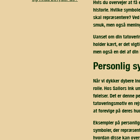
Hvis du overvejer at få 
historie. Hvilke symboler
skal repræsentere? Ved 
smuk, men også mening
Uanset om din tatovering
holder kært, er det vigt
men også en del af din 
personlig 
Når vi dykker dybere ind
rolle. Hos Sailors Ink 
følelser. Det er denne 
tatoveringsmotiv en rej
at forevige på deres hu
Eksempler på personlige
symboler, der repræsente
hvordan disse kan oversæ