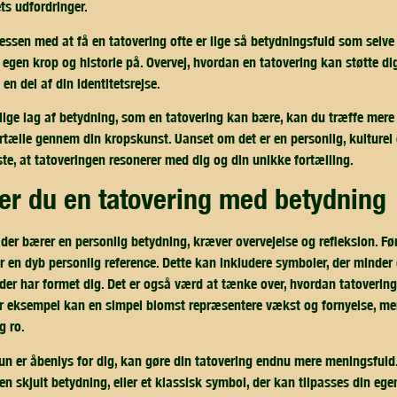
ts udfordringer.
ocessen med at få en tatovering ofte er lige så betydningsfuld som selve
 egen krop og historie på. Overvej, hvordan en tatovering kan støtte di
en del af din identitetsrejse.
llige lag af betydning, som en tatovering kan bære, kan du træffe mere
ortælle gennem din kropskunst. Uanset om det er en personlig, kulturel 
ste, at tatoveringen resonerer med dig og din unikke fortælling.
er du en tatovering med betydning
 der bærer en personlig betydning, kræver overvejelse og refleksion. F
ar en dyb personlig reference. Dette kan inkludere symboler, der minder 
, der har formet dig. Det er også værd at tænke over, hvordan tatoverin
For eksempel kan en simpel blomst repræsentere vækst og fornyelse, m
g ro.
un er åbenlys for dig, kan gøre din tatovering endnu mere meningsfuld.
en skjult betydning, eller et klassisk symbol, der kan tilpasses din egen