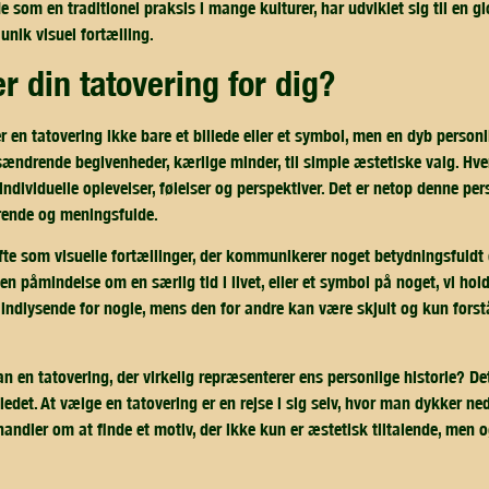
e som en traditionel praksis i mange kulturer, har udviklet sig til en 
unik visuel fortælling.
er din tatovering for dig?
en tatovering ikke bare et billede eller et symbol, men en dyb personl
sændrende begivenheder, kærlige minder, til simple æstetiske valg. Hver
ndividuelle oplevelser, følelser og perspektiver. Det er netop denne per
erende og meningsfulde.
fte som visuelle fortællinger, der kommunikerer noget betydningsfuldt
, en påmindelse om en særlig tid i livet, eller et symbol på noget, vi ho
indlysende for nogle, mens den for andre kan være skjult og kun forst
en tatovering, der virkelig repræsenterer ens personlige historie? Det 
edet. At vælge en tatovering er en rejse i sig selv, hvor man dykker ned
handler om at finde et motiv, der ikke kun er æstetisk tiltalende, men