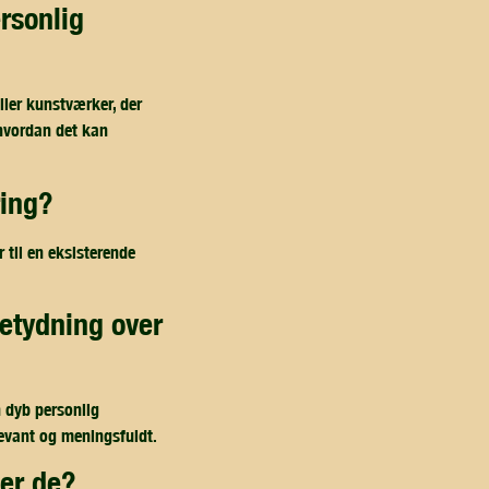
ller kunstværker, der
g hvordan det kan
ring?
 til en eksisterende
n dyb personlig
elevant og meningsfuldt.
der de?