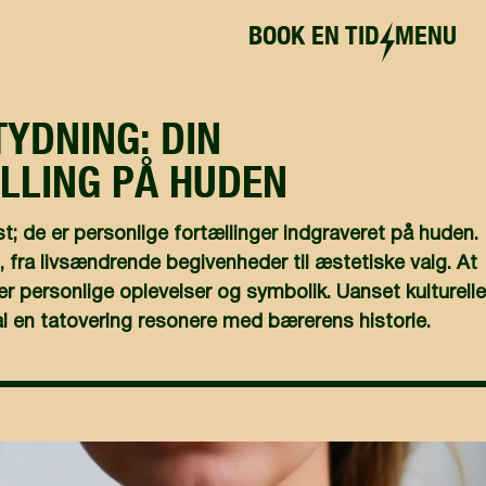
BOOK EN TID
MENU
TYDNING: DIN
LLING PÅ HUDEN
; de er personlige fortællinger indgraveret på huden.
, fra livsændrende begivenheder til æstetiske valg. At
er personlige oplevelser og symbolik. Uanset kulturelle
kal en tatovering resonere med bærerens historie.