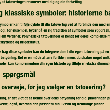
r, at tatoveringen resonerer med dig og din fortælling.
 og klassiske symboler: historierne b
mboler kan tilføje dybde til din tatovering ved at forbinde den med en
ogi, for eksempel, byder på en rig tradition af symboler som Yggdrasil,
lem verdener. Polynesiske tatoveringer er kendt for deres komplekse m
eskyttelse og krigerstatus.
ne bag disse symboler kan du integrere dem i din egen tatovering på en
 betydning. Det er en måde at ære fortiden, mens du skaber noget unikt 
oler kan komplementere din egen historie og tilføje en ekstra dimensio
de spørgsmål
g overveje, før jeg vælger en tatovering?
ring, er det vigtigt at tænke over dens betydning for dig, placeringen 
Overvej også, hvordan den passer til din livsstil og fremtidige planer.