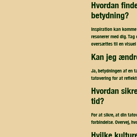
hvordan finder jeg inspiration til en tatovering med personlig
betydning?
Inspiration kan komme f
resonerer med dig. Tag d
oversættes til en visuel
kan jeg ændr
Ja, betydningen af en ta
tatovering for at reflekt
hvordan sikrer jeg, at min tatovering ikke mister sin betydning over
tid?
For at sikre, at din tat
forbindelse. Overvej, hv
hvilke kultu