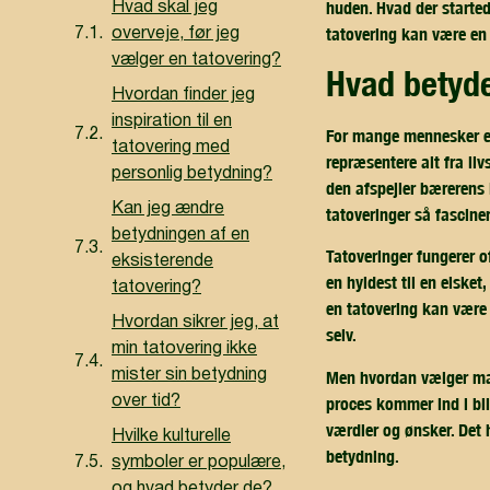
huden. Hvad der started
Hvad skal jeg
tatovering kan være en 
overveje, før jeg
vælger en tatovering?
hvad betyd
Hvordan finder jeg
inspiration til en
For mange mennesker er 
tatovering med
repræsentere alt fra liv
personlig betydning?
den afspejler bærerens i
Kan jeg ændre
tatoveringer så fascin
betydningen af en
Tatoveringer fungerer o
eksisterende
en hyldest til en elsket
tatovering?
en tatovering kan være 
Hvordan sikrer jeg, at
selv.
min tatovering ikke
Men hvordan vælger man 
mister sin betydning
proces kommer ind i bill
over tid?
værdier og ønsker. Det 
Hvilke kulturelle
betydning.
symboler er populære,
og hvad betyder de?