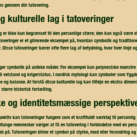
s gennem din tatovering.
og kulturelle lag i tatoveringer
 er ikke kun begrænset til den personlige sfære; den kan også være dy
atoveringer er et glimrende eksempel på, hvordan symbolik og traditio
. Disse tatoveringer bærer ofte flere lag af betydning, hvor hver linje o
uger symbolik på unikke måder. For eksempel kan polynesiske mønstre 
il velstand og krigerstatus. I nordisk mytologi kan symboler som Yggdra
 og balance. At forstå disse kulturelle lag kan tilføje en ekstra dimens
 større historisk fortælling.
ke og identitetsmæssige perspektiv
pektiv kan tatoveringer fungere som et kraftfuldt værktøj til personlig
 Mange mennesker vælger at få en tatovering i forbindelse med en pers
b på. Tatoveringen bliver et symbol på styrke, mod eller forandring 