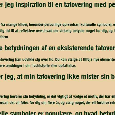
ra mange kilder, herunder personlige oplevelser, kulturelle symboler, e
ig tid til at reflektere over, hvad der virkelig betyder noget for dig, o
 form.
e betydningen af en eksisterende tatove
tovering kan udvikle sig over tid. Du kan vælge at tilføje nye elementer
ere ændringer i din livshistorie eller opfattelse.
overing bevarer sin betydning, er det vigtigt at vælge et motiv, der har e
ordan det vil føles for dig om flere år, og vælg noget, der vil forblive r
relle symboler er populære, og hvad bety