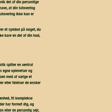
unik del af din personlige
 have, at din tatovering
tatovering ikke kun er
ller et symbol på noget, du
ke bare en del af din hud,
lik spiller en central
ns egne oplevelser og
essen med at vælge et
r eller følelser de ønsker
venhed, til komplekse
 der har formet dig, og
n eller en personlig sejr,