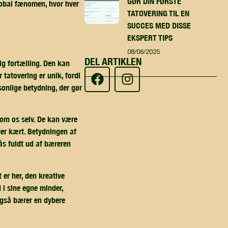
GØR DIN FØRSTE
global fænomen, hvor hver
TATOVERING TIL EN
SUCCES MED DISSE
EKSPERT TIPS
08/06/2025
DEL ARTIKLEN
ig fortælling. Den kan
 tatovering er unik, fordi
sonlige betydning, der gør
 om os selv. De kan være
lder kært. Betydningen af
ås fuldt ud af bæreren
er her, den kreative
 i sine egne minder,
 også bærer en dybere