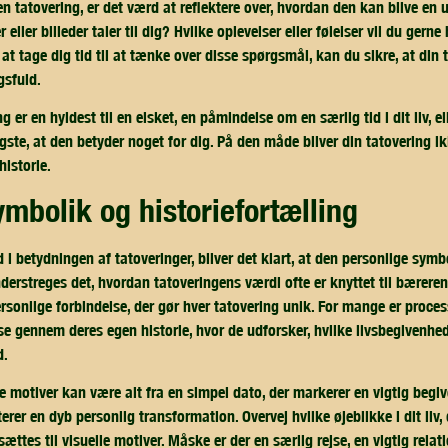
en tatovering, er det værd at reflektere over, hvordan den kan blive en 
 eller billeder taler til dig? Hvilke oplevelser eller følelser vil du gerne
at tage dig tid til at tænke over disse spørgsmål, kan du sikre, at din 
sfuld.
 er en hyldest til en elsket, en påmindelse om en særlig tid i dit liv, e
igste, at den betyder noget for dig. På den måde bliver din tatovering ik
historie.
symbolik og historiefortælling
 i betydningen af tatoveringer, bliver det klart, at den personlige symbo
understreges det, hvordan tatoveringens værdi ofte er knyttet til bærere
personlige forbindelse, der gør hver tatovering unik. For mange er proc
se gennem deres egen historie, hvor de udforsker, hvilke livsbegivenhede
d.
 motiver kan være alt fra en simpel dato, der markerer en vigtig begi
rer en dyb personlig transformation. Overvej hvilke øjeblikke i dit liv,
ttes til visuelle motiver. Måske er der en særlig rejse, en vigtig relatio