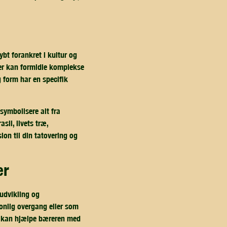
bt forankret i kultur og
ner kan formidle komplekse
g form har en specifik
symbolisere alt fra
sil, livets træ,
ion til din tatovering og
er
 udvikling og
onlig overgang eller som
og kan hjælpe bæreren med