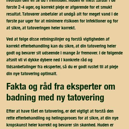
hvordan den vil se ud i fremtiden. Huden er mest sårbar i de
første 2-4 uger, og korrekt pleje er afgørende for et smukt
resultat. Tatovører anbefaler at undgå alt for meget vand i de
første par uger for at minimere risikoen for infektioner og for
at sikre, at tatoveringen heler korrekt.
Ved at følge disse retningslinjer og forstå vigtigheden af
korrekt efterbehandling kan du sikre, at din tatovering heler
godt og bevarer sit udseende i mange år fremover. I de følgende
afsnit vil vi dykke dybere ned i konkrete råd og
tidsanbefalinger fra eksperter, så du er godt rustet til at pleje
din nye tatovering optimalt.
fakta og råd fra eksperter om
badning med ny tatovering
Efter at have fået en tatovering, er det vigtigt at forstå den
rette efterbehandling og helingsproces for at sikre, at din nye
kropskunst heler korrekt og bevarer sin skønhed. Huden er