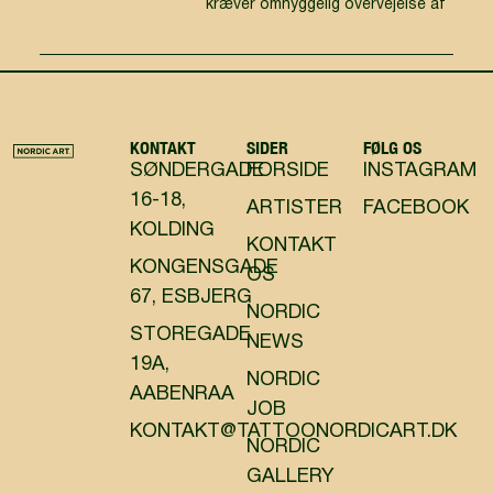
kræver omhyggelig overvejelse af
KONTAKT
SIDER
FØLG OS
SØNDERGADE
FORSIDE
INSTAGRAM
16-18,
ARTISTER
FACEBOOK
KOLDING
KONTAKT
KONGENSGADE
OS
67, ESBJERG
NORDIC
STOREGADE
NEWS
19A,
NORDIC
AABENRAA
JOB
KONTAKT@TATTOONORDICART.DK
NORDIC
GALLERY