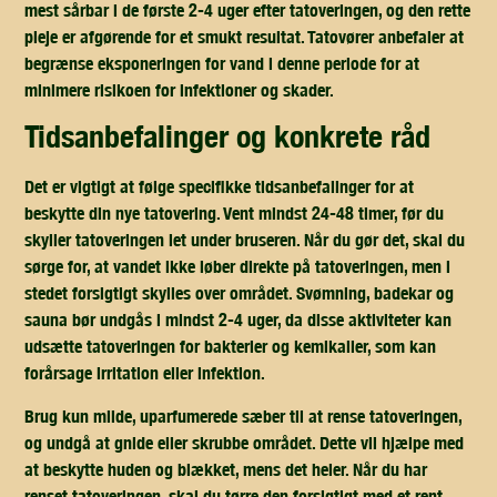
mest sårbar i de første 2-4 uger efter tatoveringen, og den rette
pleje er afgørende for et smukt resultat. Tatovører anbefaler at
begrænse eksponeringen for vand i denne periode for at
minimere risikoen for infektioner og skader.
tidsanbefalinger og konkrete råd
Det er vigtigt at følge specifikke tidsanbefalinger for at
beskytte din nye tatovering. Vent mindst 24-48 timer, før du
skyller tatoveringen let under bruseren. Når du gør det, skal du
sørge for, at vandet ikke løber direkte på tatoveringen, men i
stedet forsigtigt skylles over området. Svømning, badekar og
sauna bør undgås i mindst 2-4 uger, da disse aktiviteter kan
udsætte tatoveringen for bakterier og kemikalier, som kan
forårsage irritation eller infektion.
Brug kun milde, uparfumerede sæber til at rense tatoveringen,
og undgå at gnide eller skrubbe området. Dette vil hjælpe med
at beskytte huden og blækket, mens det heler. Når du har
renset tatoveringen, skal du tørre den forsigtigt med et rent