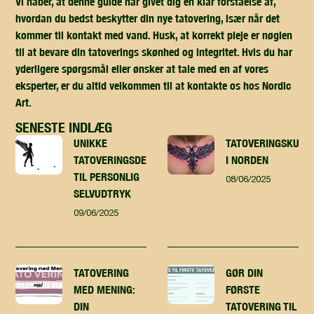
Vi håber, at denne guide har givet dig en klar forståelse af,
hvordan du bedst beskytter din nye tatovering, især når det
kommer til kontakt med vand. Husk, at korrekt pleje er nøglen
til at bevare din tatoverings skønhed og integritet. Hvis du har
yderligere spørgsmål eller ønsker at tale med en af vores
eksperter, er du altid velkommen til at kontakte os hos Nordic
Art.
SENESTE INDLÆG
UNIKKE
TATOVERINGSKUNST
TATOVERINGSDESIGN
I NORDEN
TIL PERSONLIG
08/06/2025
SELVUDTRYK
09/06/2025
TATOVERING
GØR DIN
MED MENING:
FØRSTE
DIN
TATOVERING TIL