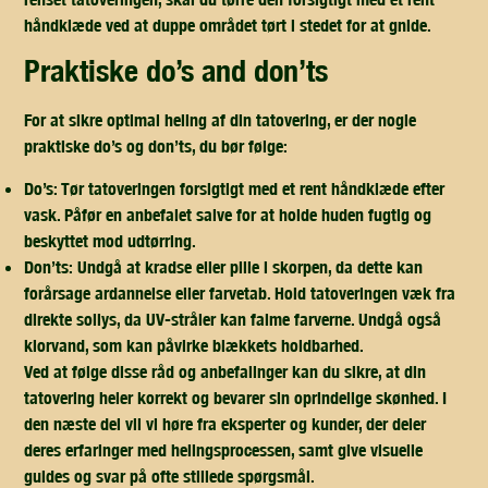
håndklæde ved at duppe området tørt i stedet for at gnide.
praktiske do’s and don’ts
For at sikre optimal heling af din tatovering, er der nogle
praktiske do’s og don’ts, du bør følge:
Do’s:
Tør tatoveringen forsigtigt med et rent håndklæde efter
vask. Påfør en anbefalet salve for at holde huden fugtig og
beskyttet mod udtørring.
Don’ts:
Undgå at kradse eller pille i skorpen, da dette kan
forårsage ardannelse eller farvetab. Hold tatoveringen væk fra
direkte sollys, da UV-stråler kan falme farverne. Undgå også
klorvand, som kan påvirke blækkets holdbarhed.
Ved at følge disse råd og anbefalinger kan du sikre, at din
tatovering heler korrekt og bevarer sin oprindelige skønhed. I
den næste del vil vi høre fra eksperter og kunder, der deler
deres erfaringer med helingsprocessen, samt give visuelle
guides og svar på ofte stillede spørgsmål.