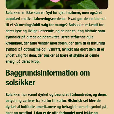
Solsikker er ikke kun en fryd for øjet i naturen, men også et
populært motiv i tatoveringsverdenen. Hvad gør denne blomst
til et så meningsfuldt valg for mange? Solsikker er kendt for
deres lyse og livlige udseende, og de har en lang historie som
symboler på glæde og positivitet. Deres strålende gule
kronblade, der altid vender mod solen, gør dem til et naturligt
symbol på optimisme og livskraft, hvilket har gjort dem til et
yndet valg for dem, der ønsker at bære et stykke af denne
energi på deres krop.
baggrundsinformation om
solsikker
Solsikker har været dyrket og beundret i århundreder, og deres
betydning varierer fra kultur til kultur. Historisk set blev de
dyrket af indfødte amerikanere og betragtet som et symbol på
høst og overflod. I dag er de ofte forbundet med lykke og