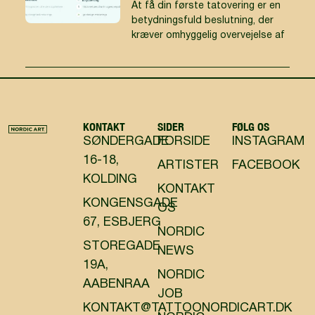
At få din første tatovering er en
betydningsfuld beslutning, der
kræver omhyggelig overvejelse af
KONTAKT
SIDER
FØLG OS
SØNDERGADE
FORSIDE
INSTAGRAM
16-18,
ARTISTER
FACEBOOK
KOLDING
KONTAKT
KONGENSGADE
OS
67, ESBJERG
NORDIC
STOREGADE
NEWS
19A,
NORDIC
AABENRAA
JOB
KONTAKT@TATTOONORDICART.DK