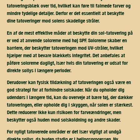
tatoveringsblæk over tid, hvilket kan føre til falmede farver og
mindre tydelige detaljer. Derfor er det essentielt at beskytte
dine tatoveringer mod solens skadelige stråler.
En af de mest effektive måder at beskytte din sol-tatovering på
er ved at anvende solcreme med høj SPF. Solcreme skaber en
barriere, der beskytter tatoveringen mod UV-stråler, hvilket
hjælper med at bevare blækkets integritet. Det anbefales at
påføre solcreme dagligt, især hvis din tatovering er udsat for
direkte sollys i længere perioder.
Derudover kan fysisk tildækning af tatoveringen også være en
god strategi for at forhindre solskader. Når du opholder dig
udendørs i længere tid, kan du overveje at bære tøj, der dækker
tatoveringen, eller opholde dig i skyggen, når solen er stærkest.
Dette reducerer ikke kun risikoen for farveændringer, men
beskytter også huden mod solskoldning og andre skader.
For nyligt tatoverede områder er det især vigtigt at undgå
direkte sollys, da huden stadig er i helingsprocessen. Ny