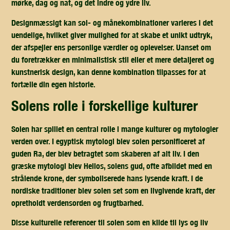
mørke, dag og nat, og det indre og ydre liv.
Designmæssigt kan sol- og månekombinationer varieres i det
uendelige, hvilket giver mulighed for at skabe et unikt udtryk,
der afspejler ens personlige værdier og oplevelser. Uanset om
du foretrækker en minimalistisk stil eller et mere detaljeret og
kunstnerisk design, kan denne kombination tilpasses for at
fortælle din egen historie.
solens rolle i forskellige kulturer
Solen har spillet en central rolle i mange kulturer og mytologier
verden over. I egyptisk mytologi blev solen personificeret af
guden Ra, der blev betragtet som skaberen af alt liv. I den
græske mytologi blev Helios, solens gud, ofte afbildet med en
strålende krone, der symboliserede hans lysende kraft. I de
nordiske traditioner blev solen set som en livgivende kraft, der
opretholdt verdensorden og frugtbarhed.
Disse kulturelle referencer til solen som en kilde til lys og liv