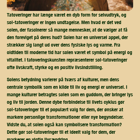
Tatoveringer har længe været en dyb form for selvudtryk, og
sol-tatoveringer er ingen undtagelse. Men hvad er det ved
solen, der fascinerer så mange mennesker, at de vælger at få
den foreviget på deres hud? Solen har en universel appel, der
strækker sig langt ud over dens fysiske lys og varme. Fra
oldtiden til moderne tid har solen været et symbol på energi og
vitalitet. I tatoveringskunsten repræsenterer sol-tatoveringer
ofte livskraft, styrke og en positiv livsindstilling.
Solens betydning varierer på tværs af kulturer, men dens
centrale symbolik som en kilde til liv og energi er universel. I
mange kulturer betragtes solen som en guddom, der bringer lys
og liv til jorden. Denne dybe forbindelse til livets cyklus gør
sol-tatoveringer til et populært valg for dem, der ønsker at
markere personlige transformationer eller nye begyndelser.
Vidste du, at solen også kan symbolisere transformation?
Dette gør sol-tatoveringer til et ideelt valg for dem, der
markerer en vigtig livsændring.