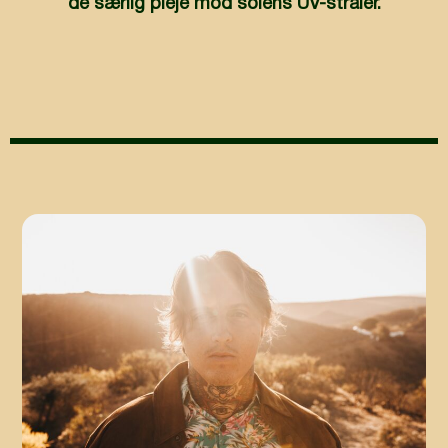
de særlig pleje mod solens UV-stråler.