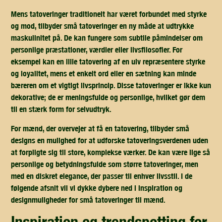
Mens tatoveringer traditionelt har været forbundet med styrke
og mod, tilbyder små tatoveringer en ny måde at udtrykke
maskulinitet på. De kan fungere som subtile påmindelser om
personlige præstationer, værdier eller livsfilosofier. For
eksempel kan en lille tatovering af en ulv repræsentere styrke
og loyalitet, mens et enkelt ord eller en sætning kan minde
bæreren om et vigtigt livsprincip. Disse tatoveringer er ikke kun
dekorative; de er meningsfulde og personlige, hvilket gør dem
til en stærk form for selvudtryk.
For mænd, der overvejer at få en tatovering, tilbyder små
designs en mulighed for at udforske tatoveringsverdenen uden
at forpligte sig til store, komplekse værker. De kan være lige så
personlige og betydningsfulde som større tatoveringer, men
med en diskret elegance, der passer til enhver livsstil. I de
følgende afsnit vil vi dykke dybere ned i inspiration og
designmuligheder for små tatoveringer til mænd.
inspiration og trendspotting for