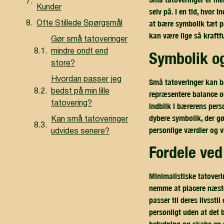
Kunder
selv på. I en tid, hvor i
at bære symbolik tæt på
Ofte Stillede Spørgsmål
kan være lige så kraftf
Gør små tatoveringer
mindre ondt end
symbolik o
store?
Hvordan passer jeg
Små tatoveringer kan bæ
bedst på min lille
repræsentere balance og
tatovering?
indblik i bærerens perso
dybere symbolik, der g
Kan små tatoveringer
personlige værdier og vi
udvides senere?
fordele ve
Minimalistiske tatoveri
nemme at placere næsten
passer til deres livssti
personligt uden at det 