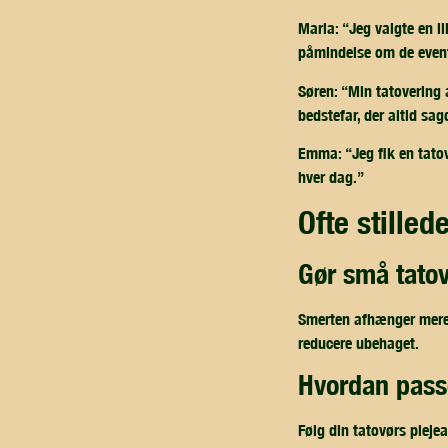
Maria:
“Jeg valgte en li
påmindelse om de eventy
Søren:
“Min tatovering a
bedstefar, der altid sa
Emma:
“Jeg fik en tato
hver dag.”
ofte stille
gør små tato
Smerten afhænger mere a
reducere ubehaget.
hvordan pass
Følg din tatovørs pleje