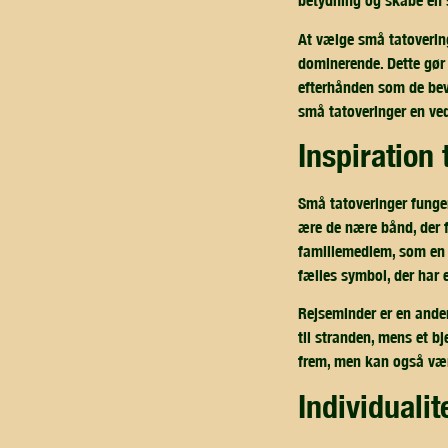
betydning og skabe en 
At vælge små tatovering
dominerende. Dette gør d
efterhånden som de bevæ
små tatoveringer en ved
inspiration
Små tatoveringer funger
ære de nære bånd, der f
familiemedlem, som en s
fælles symbol, der har 
Rejseminder er en anden
til stranden, mens et b
frem, men kan også være
individual