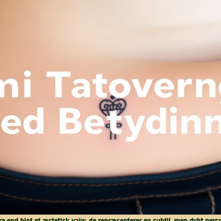
e end blot et æstetisk valg; de repræsenterer en subtil, men dybt pers