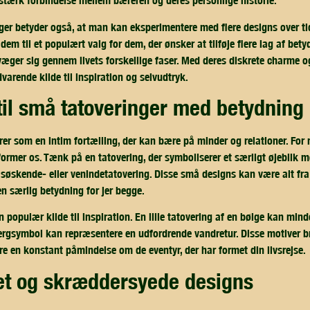
stærk forbindelse mellem bæreren og deres personlige historie.
er betyder også, at man kan eksperimentere med flere designs over tid
em til et populært valg for dem, der ønsker at tilføje flere lag af bety
ger sig gennem livets forskellige faser. Med deres diskrete charme o
varende kilde til inspiration og selvudtryk.
 til små tatoveringer med betydning
er som en intim fortælling, der kan bære på minder og relationer. For
ormer os. Tænk på en tatovering, der symboliserer et særligt øjeblik me
øskende- eller venindetatovering. Disse små designs kan være alt fra en
en særlig betydning for jer begge.
 populær kilde til inspiration. En lille tatovering af en bølge kan mi
jergsymbol kan repræsentere en udfordrende vandretur. Disse motiver b
 en konstant påmindelse om de eventyr, der har formet din livsrejse.
itet og skræddersyede designs