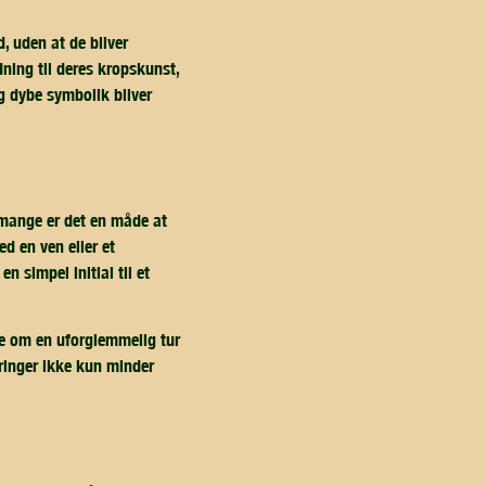
, uden at de bliver
dning til deres kropskunst,
g dybe symbolik bliver
 mange er det en måde at
d en ven eller et
 simpel initial til et
nde om en uforglemmelig tur
ringer ikke kun minder