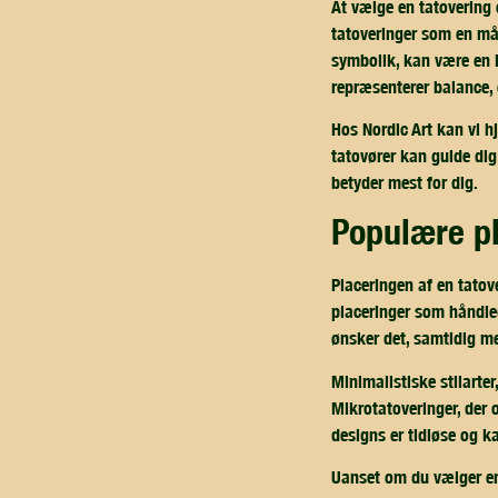
At vælge en tatovering 
tatoveringer som en måd
symbolik, kan være en k
repræsenterer balance, e
Hos Nordic Art kan vi hj
tatovører kan guide dig
betyder mest for dig.
populære p
Placeringen af en tatove
placeringer som håndled
ønsker det, samtidig me
Minimalistiske stilarter
Mikrotatoveringer, der 
designs er tidløse og ka
Uanset om du vælger en t