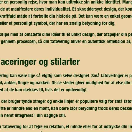
er en personlig rejse, hvor man kan udtrykke sin unikke identitet. Ma
e at manifestere deres individualitet. Et skræddersyet design, der ko
raftfuld måde at fortælle din historie på. Det kan være en enkel geome
ller et personligt symbol, der har en særlig betydning for dig.
ælpe med at omsætte dine idéer til et unikt design, der afspejler din p
 gennem processen, så din tatovering bliver en autentisk refleksion af,
laceringer og stilarter
ring kan være lige så vigtig som selve designet. Små tatoveringer er pe
, ankler, fingre og nakken. Disse steder giver mulighed for at vise din 
d at de kan dækkes til, hvis det er nødvendigt.
, der bruger tynde streger og enkle linjer, er populære valg for små tato
ofte er mindre end en mønt, kan bære stor betydning trods deres besked
n nemt integreres i din daglige stil.
atovering for at fejre en relation, et minde eller for at udtrykke din ind