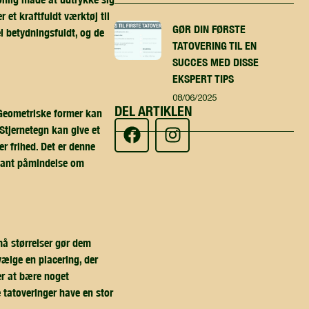
r et kraftfuldt værktøj til
GØR DIN FØRSTE
l betydningsfuldt, og de
TATOVERING TIL EN
SUCCES MED DISSE
EKSPERT TIPS
08/06/2025
DEL ARTIKLEN
. Geometriske former kan
Stjernetegn kan give et
er frihed. Det er denne
stant påmindelse om
må størrelser gør dem
vælge en placering, der
ker at bære noget
 tatoveringer have en stor