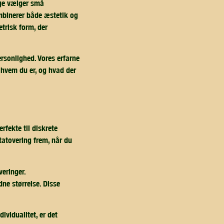
nge vælger små
mbinerer både æstetik og
trisk form, der
ersonlighed. Vores erfarne
 hvem du er, og hvad der
rfekte til diskrete
tatovering frem, når du
veringer.
ne størrelse. Disse
ividualitet, er det