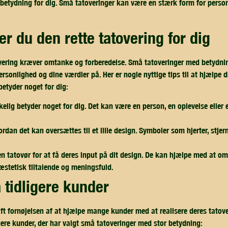
n betydning for dig. Små tatoveringer kan være en stærk form for person
er du den rette tatovering for dig
overing kræver omtanke og forberedelse. Små tatoveringer med betydn
rsonlighed og dine værdier på. Her er nogle nyttige tips til at hjælpe 
 betyder noget for dig:
kelig betyder noget for dig. Det kan være en person, en oplevelse eller 
dan det kan oversættes til et lille design. Symboler som hjerter, stjern
n tatovør for at få deres input på dit design. De kan hjælpe med at oms
 æstetisk tiltalende og meningsfuld.
ra tidligere kunder
aft fornøjelsen af at hjælpe mange kunder med at realisere deres tato
igere kunder, der har valgt små tatoveringer med stor betydning: