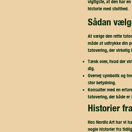
vigtigste, at den har e
historie med stolthed.
sådan vælg
At vælge den rette tat
måde at udtrykke din pe
tatovering, der virkelig
Tænk over, hvad der vir
dig.
Overvej symbolik og hvor
stor betydning.
Konsulter med en erfare
tatovering, der både er
historier f
Hos Nordic Art har vi h
nogle historier fra tidl