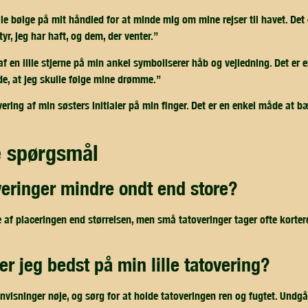
lle bølge på mit håndled for at minde mig om mine rejser til havet. Det
r, jeg har haft, og dem, der venter.”
f en lille stjerne på min ankel symboliserer håb og vejledning. Det er e
gde, at jeg skulle følge mine drømme.”
vering af min søsters initialer på min finger. Det er en enkel måde at
de spørgsmål
veringer mindre ondt end store?
f placeringen end størrelsen, men små tatoveringer tager ofte kortere 
er jeg bedst på min lille tatovering?
anvisninger nøje, og sørg for at holde tatoveringen ren og fugtet. Undg