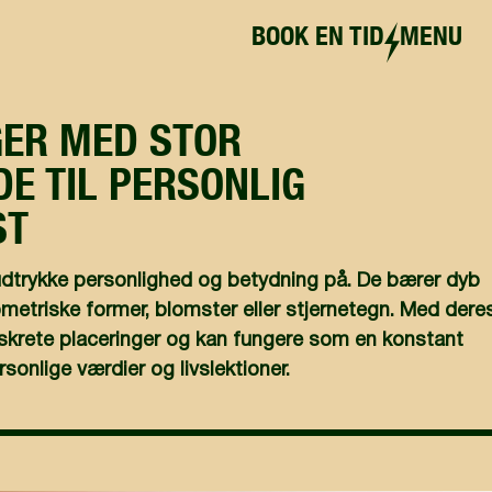
BOOK EN TID
MENU
GER MED STOR
DE TIL PERSONLIG
ST
udtrykke personlighed og betydning på. De bærer dyb
triske former, blomster eller stjernetegn. Med dere
 diskrete placeringer og kan fungere som en konstant
onlige værdier og livslektioner.