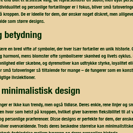
ndividualitet og personlige fortællinger er i fokus, bliver små tatoveringe
 kroppen. De er ideelle for dem, der ønsker noget diskret, men alligeve
ulde som større designs.
g betydning
re en bred vifte af symboler, der hver især fortæller en unik historie
 harmoni, mens blomster ofte symboliserer skønhed og livets cyklus. 
nlighed eller skæbne, og dyremotiver kan udtrykke styrke, loyalitet ell
ør små tatoveringer så tiltalende for mange – de fungerer som en kon
gtige livslektioner.
d minimalistisk design
nger er ikke kun trendy, men også tidløse. Deres enkle, rene linjer og s
 hvor som helst på kroppen, hvilket giver bæreren fleksibilitet til at 
l og personlige præferencer. Disse designs er perfekte for dem, der øns
bliver overvældende. Trods deres beskedne størrelse kan minimalistiske