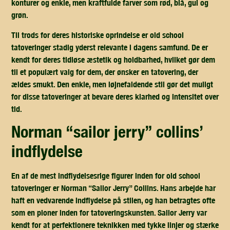
konturer og enkle, men kraftfulde farver som rød, blå, gul og
grøn.
Til trods for deres historiske oprindelse er old school
tatoveringer stadig yderst relevante i dagens samfund. De er
kendt for deres tidløse æstetik og holdbarhed, hvilket gør dem
til et populært valg for dem, der ønsker en tatovering, der
ældes smukt. Den enkle, men iøjnefaldende stil gør det muligt
for disse tatoveringer at bevare deres klarhed og intensitet over
tid.
norman “sailor jerry” collins’
indflydelse
En af de mest indflydelsesrige figurer inden for old school
tatoveringer er Norman “Sailor Jerry” Collins. Hans arbejde har
haft en vedvarende indflydelse på stilen, og han betragtes ofte
som en pioner inden for tatoveringskunsten. Sailor Jerry var
kendt for at perfektionere teknikken med tykke linjer og stærke