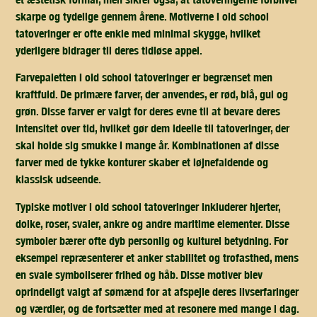
skarpe og tydelige gennem årene. Motiverne i old school
tatoveringer er ofte enkle med minimal skygge, hvilket
yderligere bidrager til deres tidløse appel.
Farvepaletten i old school tatoveringer er begrænset men
kraftfuld. De primære farver, der anvendes, er rød, blå, gul og
grøn. Disse farver er valgt for deres evne til at bevare deres
intensitet over tid, hvilket gør dem ideelle til tatoveringer, der
skal holde sig smukke i mange år. Kombinationen af disse
farver med de tykke konturer skaber et iøjnefaldende og
klassisk udseende.
Typiske motiver i old school tatoveringer inkluderer hjerter,
dolke, roser, svaler, ankre og andre maritime elementer. Disse
symboler bærer ofte dyb personlig og kulturel betydning. For
eksempel repræsenterer et anker stabilitet og trofasthed, mens
en svale symboliserer frihed og håb. Disse motiver blev
oprindeligt valgt af sømænd for at afspejle deres livserfaringer
og værdier, og de fortsætter med at resonere med mange i dag.