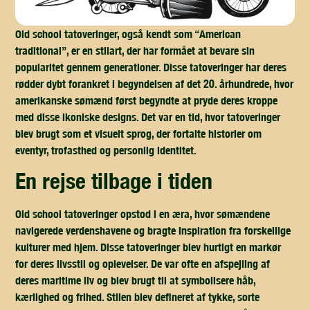
Old school tatoveringer, også kendt som “American
traditional”, er en stilart, der har formået at bevare sin
popularitet gennem generationer. Disse tatoveringer har deres
rødder dybt forankret i begyndelsen af det 20. århundrede, hvor
amerikanske sømænd først begyndte at pryde deres kroppe
med disse ikoniske designs. Det var en tid, hvor tatoveringer
blev brugt som et visuelt sprog, der fortalte historier om
eventyr, trofasthed og personlig identitet.
en rejse tilbage i tiden
Old school tatoveringer opstod i en æra, hvor sømændene
navigerede verdenshavene og bragte inspiration fra forskellige
kulturer med hjem. Disse tatoveringer blev hurtigt en markør
for deres livsstil og oplevelser. De var ofte en afspejling af
deres maritime liv og blev brugt til at symbolisere håb,
kærlighed og frihed. Stilen blev defineret af tykke, sorte