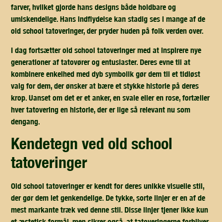
farver, hvilket gjorde hans designs både holdbare og
umiskendelige. Hans indflydelse kan stadig ses i mange af de
old school tatoveringer, der pryder huden på folk verden over.
I dag fortsætter old school tatoveringer med at inspirere nye
generationer af tatovører og entusiaster. Deres evne til at
kombinere enkelhed med dyb symbolik gør dem til et tidløst
valg for dem, der ønsker at bære et stykke historie på deres
krop. Uanset om det er et anker, en svale eller en rose, fortæller
hver tatovering en historie, der er lige så relevant nu som
dengang.
kendetegn ved old school
tatoveringer
Old school tatoveringer er kendt for deres unikke visuelle stil,
der gør dem let genkendelige. De tykke, sorte linjer er en af de
mest markante træk ved denne stil. Disse linjer tjener ikke kun
et æstetisk formål, men sikrer også, at tatoveringerne forbliver