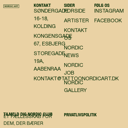
KONTAKT
SIDER
FØLG OS
SØNDERGADE
FORSIDE
INSTAGRAM
16-18,
ARTISTER
FACEBOOK
KOLDING
KONTAKT
KONGENSGADE
OS
67, ESBJERG
NORDIC
STOREGADE
NEWS
19A,
NORDIC
AABENRAA
JOB
KONTAKT@TATTOONORDICART.DK
NORDIC
GALLERY
TILMELD DIG NORDIC CLUB
PRIVATLIVSPOLITIK
ET FÆLLESSKAB FOR
DEM, DER BÆRER