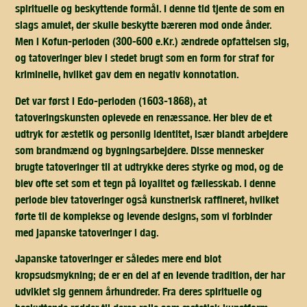
spirituelle og beskyttende formål. I denne tid tjente de som en
slags amulet, der skulle beskytte bæreren mod onde ånder.
Men i Kofun-perioden (300-600 e.Kr.) ændrede opfattelsen sig,
og tatoveringer blev i stedet brugt som en form for straf for
kriminelle, hvilket gav dem en negativ konnotation.
Det var først i Edo-perioden (1603-1868), at
tatoveringskunsten oplevede en renæssance. Her blev de et
udtryk for æstetik og personlig identitet, især blandt arbejdere
som brandmænd og bygningsarbejdere. Disse mennesker
brugte tatoveringer til at udtrykke deres styrke og mod, og de
blev ofte set som et tegn på loyalitet og fællesskab. I denne
periode blev tatoveringer også kunstnerisk raffineret, hvilket
førte til de komplekse og levende designs, som vi forbinder
med japanske tatoveringer i dag.
Japanske tatoveringer er således mere end blot
kropsudsmykning; de er en del af en levende tradition, der har
udviklet sig gennem århundreder. Fra deres spirituelle og