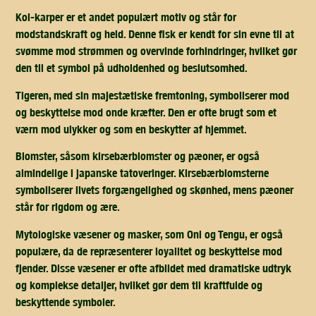
Koi-karper er et andet populært motiv og står for
modstandskraft og held. Denne fisk er kendt for sin evne til at
svømme mod strømmen og overvinde forhindringer, hvilket gør
den til et symbol på udholdenhed og beslutsomhed.
Tigeren, med sin majestætiske fremtoning, symboliserer mod
og beskyttelse mod onde kræfter. Den er ofte brugt som et
værn mod ulykker og som en beskytter af hjemmet.
Blomster, såsom kirsebærblomster og pæoner, er også
almindelige i japanske tatoveringer. Kirsebærblomsterne
symboliserer livets forgængelighed og skønhed, mens pæoner
står for rigdom og ære.
Mytologiske væsener og masker, som Oni og Tengu, er også
populære, da de repræsenterer loyalitet og beskyttelse mod
fjender. Disse væsener er ofte afbildet med dramatiske udtryk
og komplekse detaljer, hvilket gør dem til kraftfulde og
beskyttende symboler.