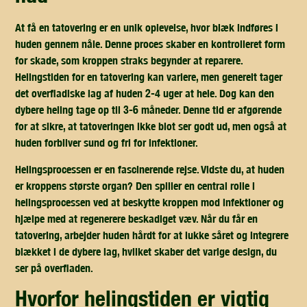
At få en tatovering er en unik oplevelse, hvor blæk indføres i
huden gennem nåle. Denne proces skaber en kontrolleret form
for skade, som kroppen straks begynder at reparere.
Helingstiden for en tatovering kan variere, men generelt tager
det overfladiske lag af huden 2-4 uger at hele. Dog kan den
dybere heling tage op til 3-6 måneder. Denne tid er afgørende
for at sikre, at tatoveringen ikke blot ser godt ud, men også at
huden forbliver sund og fri for infektioner.
Helingsprocessen er en fascinerende rejse. Vidste du, at huden
er kroppens største organ? Den spiller en central rolle i
helingsprocessen ved at beskytte kroppen mod infektioner og
hjælpe med at regenerere beskadiget væv. Når du får en
tatovering, arbejder huden hårdt for at lukke såret og integrere
blækket i de dybere lag, hvilket skaber det varige design, du
ser på overfladen.
hvorfor helingstiden er vigtig