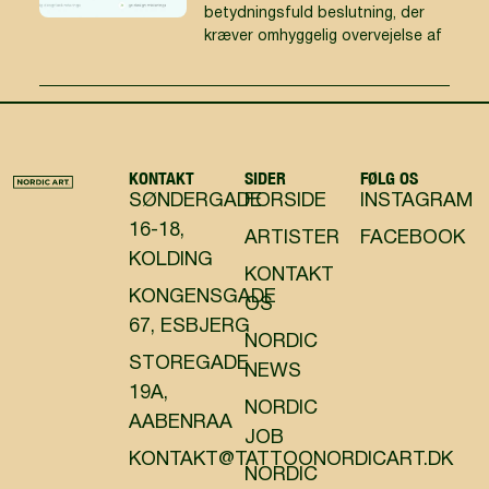
betydningsfuld beslutning, der
kræver omhyggelig overvejelse af
KONTAKT
SIDER
FØLG OS
SØNDERGADE
FORSIDE
INSTAGRAM
16-18,
ARTISTER
FACEBOOK
KOLDING
KONTAKT
KONGENSGADE
OS
67, ESBJERG
NORDIC
STOREGADE
NEWS
19A,
NORDIC
AABENRAA
JOB
KONTAKT@TATTOONORDICART.DK
NORDIC