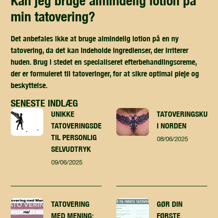
kan jeg bruge almindelig lotion på
min tatovering?
Det anbefales ikke at bruge almindelig lotion på en ny
tatovering, da det kan indeholde ingredienser, der irriterer
huden. Brug i stedet en specialiseret efterbehandlingscreme,
der er formuleret til tatoveringer, for at sikre optimal pleje og
beskyttelse.
SENESTE INDLÆG
UNIKKE
TATOVERINGSKUNST
TATOVERINGSDESIGN
I NORDEN
TIL PERSONLIG
08/06/2025
SELVUDTRYK
09/06/2025
TATOVERING
GØR DIN
MED MENING:
FØRSTE