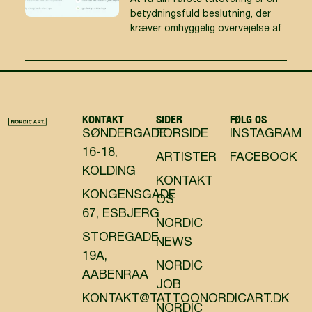
betydningsfuld beslutning, der
kræver omhyggelig overvejelse af
KONTAKT
SIDER
FØLG OS
SØNDERGADE
FORSIDE
INSTAGRAM
16-18,
ARTISTER
FACEBOOK
KOLDING
KONTAKT
KONGENSGADE
OS
67, ESBJERG
NORDIC
STOREGADE
NEWS
19A,
NORDIC
AABENRAA
JOB
KONTAKT@TATTOONORDICART.DK
NORDIC