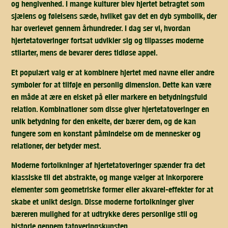
og hengivenhed. I mange kulturer blev hjertet betragtet som
sjælens og følelsens sæde, hvilket gav det en dyb symbolik, der
har overlevet gennem århundreder. I dag ser vi, hvordan
hjertetatoveringer fortsat udvikler sig og tilpasses moderne
stilarter, mens de bevarer deres tidløse appel.
Et populært valg er at kombinere hjertet med navne eller andre
symboler for at tilføje en personlig dimension. Dette kan være
en måde at ære en elsket på eller markere en betydningsfuld
relation. Kombinationer som disse giver hjertetatoveringer en
unik betydning for den enkelte, der bærer dem, og de kan
fungere som en konstant påmindelse om de mennesker og
relationer, der betyder mest.
Moderne fortolkninger af hjertetatoveringer spænder fra det
klassiske til det abstrakte, og mange vælger at inkorporere
elementer som geometriske former eller akvarel-effekter for at
skabe et unikt design. Disse moderne fortolkninger giver
bæreren mulighed for at udtrykke deres personlige stil og
historie gennem tatoveringskunsten.