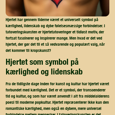
Hjertet har gennem tiderne været et universelt symbol på
kærlighed, lidenskab og dybe følelsesmæssige forbindelser. I
tatoveringskunsten er hjertetatoveringer et tidløst motiv, der
fortsat fascinerer og inspirerer mange. Men hvad er det ved
hjertet, der gør det til et så vedvarende og populært valg, når
det kommer til kropskunst?
hjertet som symbol på
kærlighed og lidenskab
Fra de tidligste dage inden for kunst og kultur har hjertet været
forbundet med kærlighed. Det er et symbol, der transcenderer
tid og kultur, og som har været anvendt i alt fra middelalderens
poesi til moderne popkultur. Hjertet repræsenterer ikke kun den
romantiske kærlighed, men også en dybere, mere universel
forbindelse mellem mennesker. I tatoveringskunsten er det