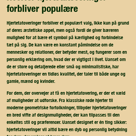
forbliver populære
Hjertetatoveringer forbliver et populært valg, ikke kun på grund
af deres æstetiske appel, men også fordi de giver bæreren
mulighed for at bære et symbol på kærlighed og forbindelse
tæt på sig. De kan være en konstant påmindelse om de
mennesker og relationer, der betyder mest, og fungerer som en
personlig erklæring om, hvad der er vigtigst i livet. Uanset om
de er store og detaljerede eller små og minimalistiske, har
hjertetatoveringer en tidløs kvalitet, der taler til både unge og
gamle, mænd og kvinder.
For dem, der overvejer at få en hjertetatovering, er der et væld
af muligheder at udforske. Fra klassiske røde hjerter til
moderne geometriske fortolkninger, tilbyder hjertetatoveringer
en bred vifte af designmuligheder, der kan tilpasses til den
enkeltes stil og præferencer. Uanset designet er én ting sikker:
hjertetatoveringer vil altid bære en dyb og personlig betydning