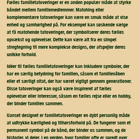
Fælles familietatoveringer er en anden populær måde at styrke
båndet mellem familiemedlemmer. Matching eller
komplementære tatoveringer kan være en smuk måde at vise
enhed og samhørighed på. For eksempel kan søskende vælge
at få matchende tatoveringer, der symboliserer deres fælles
opvækst og oplevelser. Dette kan være alt fra en simpel
stregtegning til mere komplekse designs, der afspejler deres
unikke forhold.
Idéer til fælles familietatoveringer kan inkludere symboler, der
har en særlig betydning for familien, såsom et familievåben
eller et særligt citat, der har været vigtigt gennem generationer.
Disse tatoveringer kan også være inspireret af fælles
oplevelser eller interesser, såsom en fælles rejse eller en hobby,
der binder familien sammen.
Uanset designet er familietatoveringer en dybt personlig måde
at udtrykke kærlighed og tilhørsforhold på. De fungerer som et
permanent symbol på de bånd, der binder os sammen, og de
historier, vi deler. I en verden, hvor familier ofte er spredt over