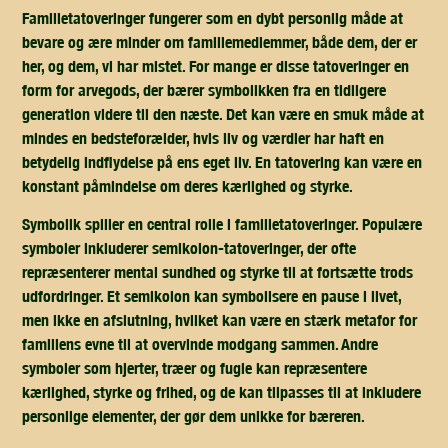
Familietatoveringer fungerer som en dybt personlig måde at
bevare og ære minder om familiemedlemmer, både dem, der er
her, og dem, vi har mistet. For mange er disse tatoveringer en
form for arvegods, der bærer symbolikken fra en tidligere
generation videre til den næste. Det kan være en smuk måde at
mindes en bedsteforælder, hvis liv og værdier har haft en
betydelig indflydelse på ens eget liv. En tatovering kan være en
konstant påmindelse om deres kærlighed og styrke.
Symbolik spiller en central rolle i familietatoveringer. Populære
symboler inkluderer semikolon-tatoveringer, der ofte
repræsenterer mental sundhed og styrke til at fortsætte trods
udfordringer. Et semikolon kan symbolisere en pause i livet,
men ikke en afslutning, hvilket kan være en stærk metafor for
familiens evne til at overvinde modgang sammen. Andre
symboler som hjerter, træer og fugle kan repræsentere
kærlighed, styrke og frihed, og de kan tilpasses til at inkludere
personlige elementer, der gør dem unikke for bæreren.