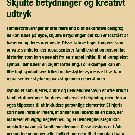
skjulte betydninger og kreativt
udtryk
Familietatoveringer er ofte mere end blot dekorative designs;
de kan bære på dybe, skjulte betydninger, der kun er forstået af
bæreren og deres nærmeste. Disse tatoveringer fungerer som
private symboler, der repræsenterer familiebånd og personlige
historier, som kan være alt fra en simpel initial til et komplekst
symbol, der bærer en skjult fortælling. For eksempel kan en
lille fugl symbolisere frihed og beskyttelse, mens et træ kan
repræsentere styrke og vækst gennem generationer.
Symboler som hjerter, ankre og uendelighedstegn er ofte brugt i
familietatoveringer for deres universelle betydning, men de kan
også tilpasses til at inkludere personlige elementer. Et hjerte
kan have initialer indeni, et anker kan indeholde en dato, der
markerer en vigtig begivenhed, og et uendelighedstegn kan
omslutte navne på familiemedlemmer. Disse designs er både
personlige og universelle, hvilket gør dem til et populært valg