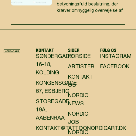
betydningsfuld beslutning, der
kræver omhyggelig overvejelse af
KONTAKT
SIDER
FØLG OS
SØNDERGADE
FORSIDE
INSTAGRAM
16-18,
ARTISTER
FACEBOOK
KOLDING
KONTAKT
KONGENSGADE
OS
67, ESBJERG
NORDIC
STOREGADE
NEWS
19A,
NORDIC
AABENRAA
JOB
KONTAKT@TATTOONORDICART.DK
NORDIC