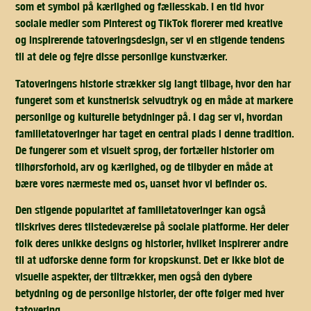
som et symbol på kærlighed og fællesskab. I en tid hvor
sociale medier som Pinterest og TikTok florerer med kreative
og inspirerende tatoveringsdesign, ser vi en stigende tendens
til at dele og fejre disse personlige kunstværker.
Tatoveringens historie strækker sig langt tilbage, hvor den har
fungeret som et kunstnerisk selvudtryk og en måde at markere
personlige og kulturelle betydninger på. I dag ser vi, hvordan
familietatoveringer har taget en central plads i denne tradition.
De fungerer som et visuelt sprog, der fortæller historier om
tilhørsforhold, arv og kærlighed, og de tilbyder en måde at
bære vores nærmeste med os, uanset hvor vi befinder os.
Den stigende popularitet af familietatoveringer kan også
tilskrives deres tilstedeværelse på sociale platforme. Her deler
folk deres unikke designs og historier, hvilket inspirerer andre
til at udforske denne form for kropskunst. Det er ikke blot de
visuelle aspekter, der tiltrækker, men også den dybere
betydning og de personlige historier, der ofte følger med hver
tatovering.