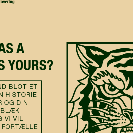
tovering.
IS YOURS?
ND BLOT ET
N HISTORIE
R OG DIN
F BLÆK
 VI VIL
T FORTÆLLE