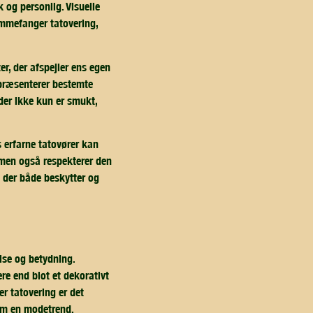
 og personlig. Visuelle
ømmefanger tatovering,
er, der afspejler ens egen
repræsenterer bestemte
der ikke kun er smukt,
s erfarne tatovører kan
 men også respekterer den
, der både beskytter og
lse og betydning.
 end blot et dekorativt
r tatovering er det
som en modetrend.