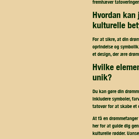
fremhæver tatoveringens 
hvordan kan jeg sikre mig, at min tatovering respekterer den
kulturelle be
For at sikre, at din drø
oprindelse og symbolik.
et design, der ære drø
hvilke elementer kan jeg tilføje til min tatovering for at gøre den
unik?
Du kan gøre din drømmef
inkludere symboler, far
tatovør for at skabe et
At få en drømmefanger t
her for at guide dig ge
kulturelle rødder. Uans