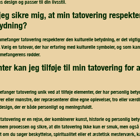
design og passer til din livsstil.
tydning?
mmefanger tatovering respekterer den kulturelle betydning, er det vigtig
 Vælg en tatovør, der har erfaring med kulturelle symboler, og som ka
mmefangerens rødder.
anger tatovering unik ved at tilføje elementer, der har personlig betyd
ver eller mønstre, der repræsenterer dine egne oplevelser, tro eller vær
 design, der er både personligt og meningsfuldt.
atovering er en rejse, der kombinerer kunst, historie og personlig bety
nnem processen og sikre, at din tatovering ikke kun er smuk, men også
et om du søger beskyttelse, spiritualitet eller et æstetisk mesterværk, 