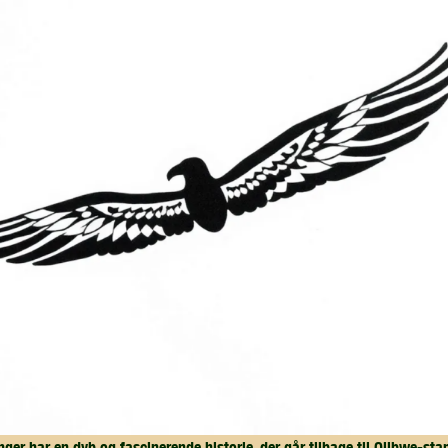
er har en dyb og fascinerende historie, der går tilbage til Ojibwe-s