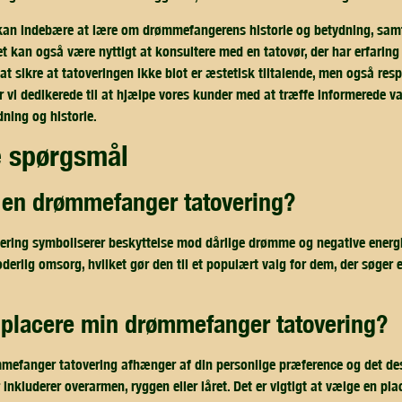
 kan indebære at lære om drømmefangerens historie og betydning, sam
 kan også være nyttigt at konsultere med en tatovør, der har erfarin
 at sikre at tatoveringen ikke blot er æstetisk tiltalende, men også res
er vi dedikerede til at hjælpe vores kunder med at træffe informerede va
ing og historie.
de spørgsmål
r en drømmefanger tatovering?
ring symboliserer beskyttelse mod dårlige drømme og negative energi
derlig omsorg, hvilket gør den til et populært valg for dem, der søger e
eg placere min drømmefanger tatovering?
mefanger tatovering afhænger af din personlige præference og det des
inkluderer overarmen, ryggen eller låret. Det er vigtigt at vælge en pla