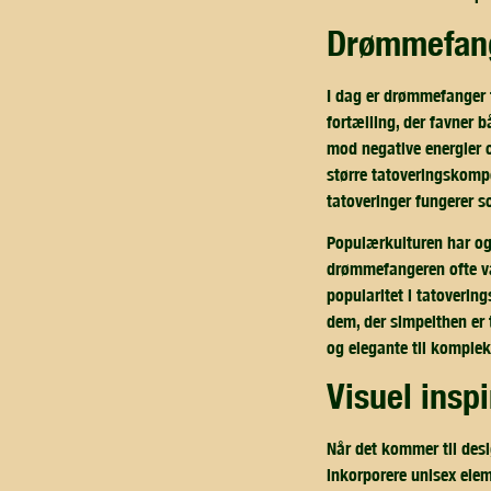
drømmefang
I dag er drømmefanger t
fortælling, der favner
mod negative energier 
større tatoveringskompo
tatoveringer fungerer s
Populærkulturen har ogs
drømmefangeren ofte vær
popularitet i tatovering
dem, der simpelthen er
og elegante til kompleks
visuel ins
Når det kommer til desi
inkorporere unisex elem