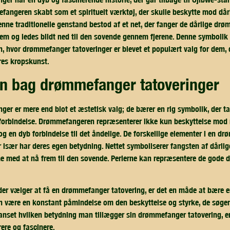
efangeren skabt som et spirituelt værktøj, der skulle beskytte mod d
enne traditionelle genstand bestod af et net, der fanger de dårlige dr
m og ledes blidt ned til den sovende gennem fjerene. Denne symbolik 
n, hvor drømmefanger tatoveringer er blevet et populært valg for dem, 
res kropskunst.
en bag drømmefanger tatoveringer
er er mere end blot et æstetisk valg; de bærer en rig symbolik, der t
 forbindelse. Drømmefangeren repræsenterer ikke kun beskyttelse mod 
 en dyb forbindelse til det åndelige. De forskellige elementer i en dr
er især har deres egen betydning. Nettet symboliserer fangsten af dårl
 med at nå frem til den sovende. Perlerne kan repræsentere de gode d
er vælger at få en drømmefanger tatovering, er det en måde at bære e
n være en konstant påmindelse om den beskyttelse og styrke, de søger, e
 Uanset hvilken betydning man tillægger sin drømmefanger tatovering, er
rere og fascinere.