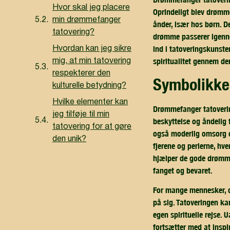
Hvor skal jeg placere
Oprindeligt blev drømm
min drømmefanger
ånder, især hos børn. D
tatovering?
drømme passerer igenne
ind i tatoveringskunste
Hvordan kan jeg sikre
spiritualitet gennem de
mig, at min tatovering
respekterer den
symbolikk
kulturelle betydning?
Hvilke elementer kan
Drømmefanger tatovering
jeg tilføje til min
beskyttelse og åndelig
tatovering for at gøre
også moderlig omsorg og
den unik?
fjerene og perlerne, hv
hjælper de gode drømme
fanget og bevaret.
For mange mennesker, d
på sig. Tatoveringen ka
egen spirituelle rejse.
fortsætter med at inspi