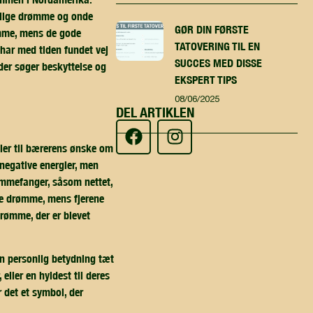
årlige drømme og onde
GØR DIN FØRSTE
ømme, mens de gode
TATOVERING TIL EN
har med tiden fundet vej
SUCCES MED DISSE
der søger beskyttelse og
EKSPERT TIPS
08/06/2025
DEL ARTIKLEN
aler til bærerens ønske om
negative energier, men
ømmefanger, såsom nettet,
ige drømme, mens fjerene
rømme, der er blevet
n personlig betydning tæt
ller en hyldest til deres
 det et symbol, der