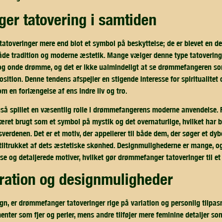
er tatovering i samtiden
atoveringer mere end blot et symbol på beskyttelse; de er blevet en del
 både tradition og moderne æstetik. Mange vælger denne type tatoverin
og onde drømme, og det er ikke ualmindeligt at se drømmefangeren som
sition. Denne tendens afspejler en stigende interesse for spiritualitet 
om en forlængelse af ens indre liv og tro.
å spillet en væsentlig rolle i drømmefangerens moderne anvendelse. F
et brugt som et symbol på mystik og det overnaturlige, hvilket har bi
sverdenen. Det er et motiv, der appellerer til både dem, der søger et dyb
 tiltrukket af dets æstetiske skønhed. Designmulighederne er mange, o
e og detaljerede motiver, hvilket gør drømmefanger tatoveringer til et 
piration og designmuligheder
gn, er drømmefanger tatoveringer rige på variation og personlig tilpa
enter som fjer og perler, mens andre tilføjer mere feminine detaljer so