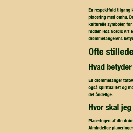
En respektfuld tilgang
placering med omhu. Det
kulturelle symboler, for
rødder. Hos Nordic Art 
drømmefangerens betydn
ofte stille
hvad betyde
En drømmefanger tatove
også spiritualitet og mo
det åndelige.
hvor skal j
Placeringen af din drøm
Almindelige placeringer 