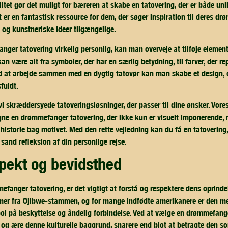
itet gør det muligt for bæreren at skabe en tatovering, der er både unik
 er en fantastisk ressource for dem, der søger inspiration til deres dr
 og kunstneriske ideer tilgængelige.
nger tatovering virkelig personlig, kan man overveje at tilføje element
e kan være alt fra symboler, der har en særlig betydning, til farver, der 
Ved at arbejde sammen med en dygtig tatovør kan man skabe et design, 
fuldt.
 vi skræddersyede tatoveringsløsninger, der passer til dine ønsker. Vore
gne en drømmefanger tatovering, der ikke kun er visuelt imponerende,
 historie bag motivet. Med den rette vejledning kan du få en tatovering
 sand refleksion af din personlige rejse.
espekt og bevidsthed
fanger tatovering, er det vigtigt at forstå og respektere dens oprinde
 fra Ojibwe-stammen, og for mange indfødte amerikanere er den mere
ol på beskyttelse og åndelig forbindelse. Ved at vælge en drømmefange
 og ære denne kulturelle baggrund, snarere end blot at betragte den 