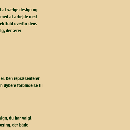
t at vælge design og
g med at arbejde med
pektfuld overfor dens
lg, der ærer
er. Den repræsenterer
n dybere forbindelse til
ign, du har valgt.
cering, der både