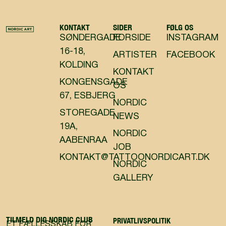
KONTAKT
SIDER
FØLG OS
SØNDERGADE
FORSIDE
INSTAGRAM
16-18,
ARTISTER
FACEBOOK
KOLDING
KONTAKT
KONGENSGADE
OS
67, ESBJERG
NORDIC
STOREGADE
NEWS
19A,
NORDIC
AABENRAA
JOB
KONTAKT@TATTOONORDICART.DK
NORDIC
GALLERY
TILMELD DIG NORDIC CLUB
PRIVATLIVSPOLITIK
ET FÆLLESSKAB FOR