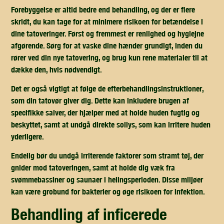
Forebyggelse er altid bedre end behandling, og der er flere
skridt, du kan tage for at minimere risikoen for betændelse i
dine tatoveringer. Først og fremmest er
renlighed og hygiejne
afgørende. Sørg for at vaske dine hænder grundigt, inden du
rører ved din nye tatovering, og brug kun rene materialer til at
dække den, hvis nødvendigt.
Det er også vigtigt at følge de
efterbehandlingsinstruktioner
,
som din tatovør giver dig. Dette kan inkludere brugen af
specifikke salver, der hjælper med at holde huden fugtig og
beskyttet, samt at undgå direkte sollys, som kan irritere huden
yderligere.
Endelig bør du
undgå irriterende faktorer
som stramt tøj, der
gnider mod tatoveringen, samt at holde dig væk fra
svømmebassiner og saunaer i helingsperioden. Disse miljøer
kan være grobund for bakterier og øge risikoen for infektion.
behandling af inficerede