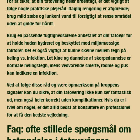
For at sikre, at din tatovering heler ordentligt, er det vigtigt at
følge nogle praktiske plejeråd.
Daglig rengøring
er afgørende;
brug mild sæbe og lunkent vand til forsigtigt at rense området
uden at gnide for hårdt.
Brug en passende
fugtighedscreme
anbefalet af din tatovør for
at holde huden hydreret og beskyttet mod miljømæssige
faktorer. Det er også vigtigt at kunne skelne mellem
tegn på
heling vs. infektion
. Let kløe og dannelse af skorpedannelse er
normale helingstegn, mens vedvarende smerte, rødme og pus
kan indikere en infektion.
Ved at følge disse råd og være opmærksom på kroppens
signaler kan du sikre, at din tatovering ikke kun ser fantastisk
ud, men også heler korrekt uden komplikationer. Hvis du er i
tvivl om noget, er det altid bedst at konsultere en professionel
for at få den bedste vejledning.
faq: ofte stillede spørgsmål om