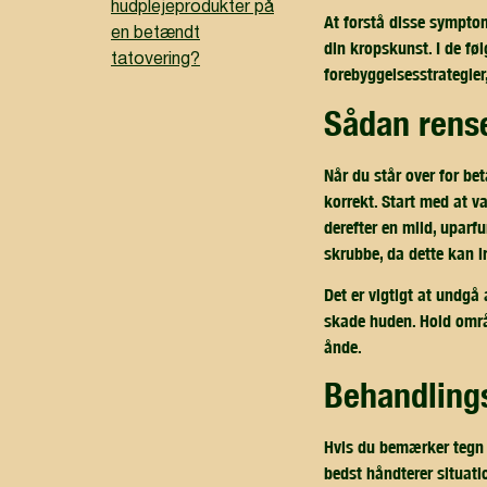
hudplejeprodukter på
At forstå disse symptome
en betændt
din kropskunst. I de fø
tatovering?
forebyggelsesstrategier
sådan rens
Når du står over for bet
korrekt. Start med at 
derefter en mild, uparf
skrubbe, da dette kan i
Det er vigtigt at undgå
skade huden. Hold områ
ånde.
behandling
Hvis du bemærker tegn p
bedst håndterer situati