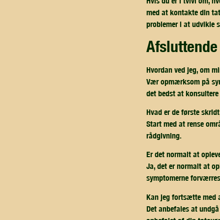
Hvis du er i tvivl om, h
med at kontakte din tat
problemer i at udvikle 
afsluttend
Hvordan ved jeg, om mi
Vær opmærksom på sympt
det bedst at konsultere
Hvad er de første skrid
Start med at rense områ
rådgivning.
Er det normalt at oplev
Ja, det er normalt at o
symptomerne forværres 
Kan jeg fortsætte med 
Det anbefales at undgå 