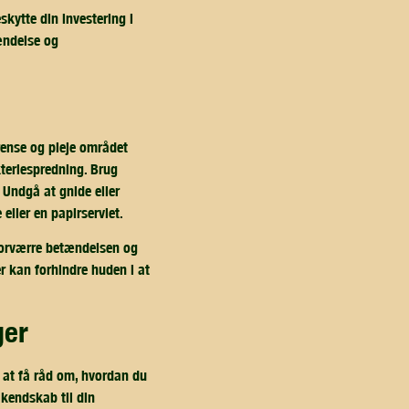
skytte din investering i
tændelse og
 rense og pleje området
teriespredning. Brug
 Undgå at gnide eller
eller en papirserviet.
 forværre betændelsen og
 kan forhindre huden i at
ger
r at få råd om, hvordan du
 kendskab til din