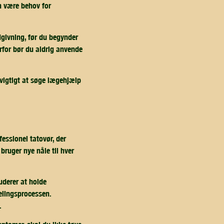
n være behov for
dgivning, før du begynder
erfor bør du aldrig anvende
 vigtigt at søge lægehjælp
.
essionel tatovør, der
bruger nye nåle til hver
uderer at holde
helingsprocessen.
.