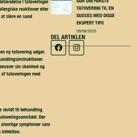
GØR DIN FØRSTE
 Betændelse i tatoveringer
TATOVERING TIL EN
lergiske reaktioner eller
SUCCES MED DISSE
 at sikre en sund
EKSPERT TIPS
08/06/2025
DEL ARTIKLEN
en ny tatovering udgør.
handlingsinstruktioner.
t bevarer sin skønhed og
ng af tatoveringen med
skridt til behandling.
atoveringsområdet. Der
r alvorlige symptomer som
 infektion.