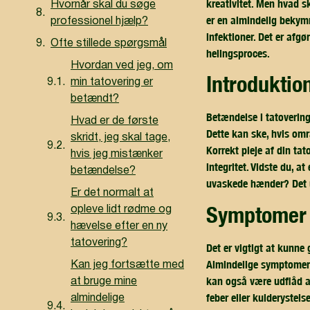
kreativitet. Men hvad s
Hvornår skal du søge
er en almindelig bekymr
professionel hjælp?
infektioner. Det er afg
Ofte stillede spørgsmål
helingsproces.
Hvordan ved jeg, om
introduktio
min tatovering er
betændt?
Betændelse i tatovering
Hvad er de første
Dette kan ske, hvis omr
skridt, jeg skal tage,
Korrekt pleje af din ta
hvis jeg mistænker
integritet. Vidste du, a
betændelse?
uvaskede hænder? Det u
Er det normalt at
symptomer 
opleve lidt rødme og
hævelse efter en ny
tatovering?
Det er vigtigt at kunne
Almindelige symptomer 
Kan jeg fortsætte med
kan også være udflåd a
at bruge mine
feber eller kulderystels
almindelige