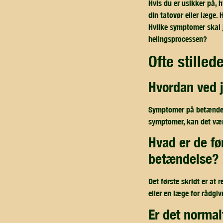
Hvis du er usikker på, h
din tatovør eller læge. 
Hvilke symptomer skal 
helingsprocessen?
ofte stille
hvordan ved
Symptomer på betændels
symptomer, kan det være
hvad er de første skridt, jeg skal tage, hvis jeg mistænker
betændelse?
Det første skridt er at
eller en læge for rådgi
er det normalt at opleve lidt rødme og hævelse efter en ny