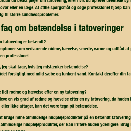
vordan du bedst plejer din tatovering, eller hvis du oplever uventede s
ovør eller en læge. At stille spørgsmål og søge professionel hjælp kan
sig til større sundhedsproblemer.
e faq om betændelse i tatoveringer
n tatovering er betændt?
omer som vedvarende rødme, hævelse, smerte, varme og udflåd af pus.
 en professionel.
t, jeg skal tage, hvis jeg mistænker betændelse?
det forsigtigt med mild sæbe og lunkent vand. Kontakt derefter din tat
e lidt rødme og hævelse efter en ny tatovering?
pleve en vis grad af rødme og hævelse efter en ny tatovering, da huden 
eller ikke aftager, kan det være tegn på betændelse.
at bruge mine almindelige hudplejeprodukter på en betændt tatoverin
almindelige hudplejeprodukter, der kan irritere huden yderligere. Brug 