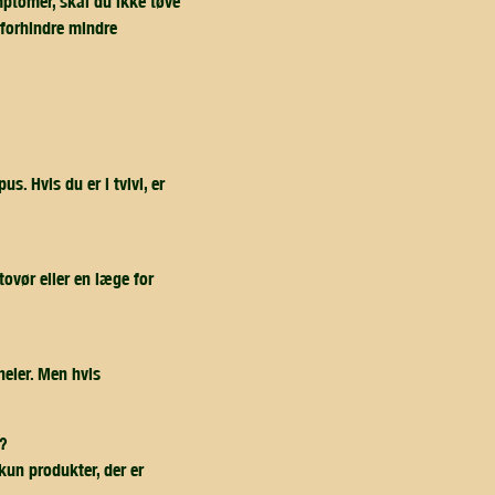
ymptomer, skal du ikke tøve
 forhindre mindre
 Hvis du er i tvivl, er
ovør eller en læge for
heler. Men hvis
g?
kun produkter, der er