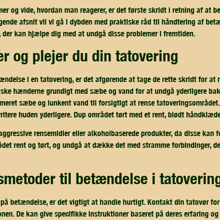
r og vide, hvordan man reagerer, er det første skridt i retning af at be
lgende afsnit vil vi gå i dybden med praktiske råd til håndtering af be
, der kan hjælpe dig med at undgå disse problemer i fremtiden.
er og plejer du din tatovering
ændelse i en tatovering, er det afgørende at tage de rette skridt for at
vaske hænderne grundigt med sæbe og vand for at undgå yderligere bak
umeret sæbe og lunkent vand til forsigtigt at rense tatoveringsområdet.
rritere huden yderligere. Dup området tørt med et rent, blødt håndklæde 
 aggressive rensemidler eller alkoholbaserede produkter, da disse kan
det rent og tørt, og undgå at dække det med stramme forbindinger, der
smetoder til betændelse i tatoverin
å betændelse, er det vigtigt at handle hurtigt. Kontakt din tatovør fo
onen. De kan give specifikke instruktioner baseret på deres erfaring og