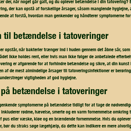
ker der, når noget går galt, og du oplever betændelse i din tatovering?
ing, der kan opstå af forskellige årsager, såsom manglende hygiejne, al
ørende at forstå, hvordan man genkender og håndterer symptomerne for
n til betændelse i tatoveringer
er opstår, når bakterier trænger ind i huden gennem det åbne sår, som 
ådet ikke holdes rent, eller hvis man ikke følger de anbefalede efterbe
tovering er afgørende for at forhindre betændelse og sikre, at din kuns
t en af de mest almindelige årsager til tatoveringsinfektioner er berøri
nderstreger vigtigheden af god hygiejne.
på betændelse i tatoveringer
 genkende symptomerne på betændelse tidligt for at tage de nødvendige 
inkluderer rødme, hævelse, smerte og en varm fornemmelse omkring t
f pus eller væske, kløe og en brændende fornemmelse. Hvis du opleve
er, bør du straks søge lægehjælp, da dette kan indikere en mere alvorlig