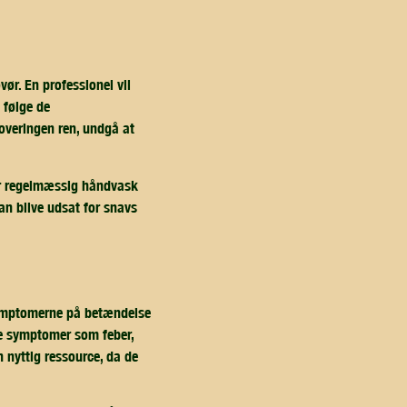
ør. En professionel vil
t følge de
toveringen ren, undgå at
er regelmæssig håndvask
kan blive udsat for snavs
t symptomerne på betændelse
ige symptomer som feber,
 nyttig ressource, da de