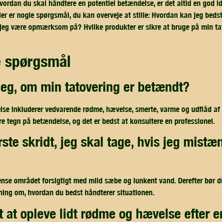
vordan du skal håndtere en potentiel betændelse, er det altid en god idé
Her er nogle spørgsmål, du kan overveje at stille: Hvordan kan jeg beds
jeg være opmærksom på? Hvilke produkter er sikre at bruge på min ta
de spørgsmål
 jeg, om min tatovering er betændt?
e inkluderer vedvarende rødme, hævelse, smerte, varme og udflåd af p
 tegn på betændelse, og det er bedst at konsultere en professionel.
 rense området forsigtigt med mild sæbe og lunkent vand. Derefter bør 
vning om, hvordan du bedst håndterer situationen.