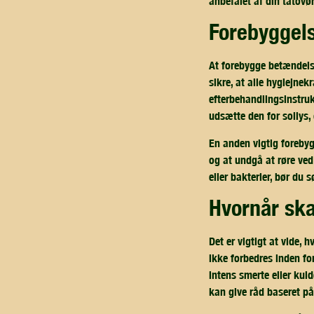
anbefalet af din tatovør
forebyggel
At forebygge betændelse
sikre, at alle hygiejnekr
efterbehandlingsinstruk
udsætte den for sollys,
En anden vigtig foreby
og at undgå at røre ved 
eller bakterier, bør du 
hvornår sk
Det er vigtigt at vide,
ikke forbedres inden fo
intens smerte eller kul
kan give råd baseret på