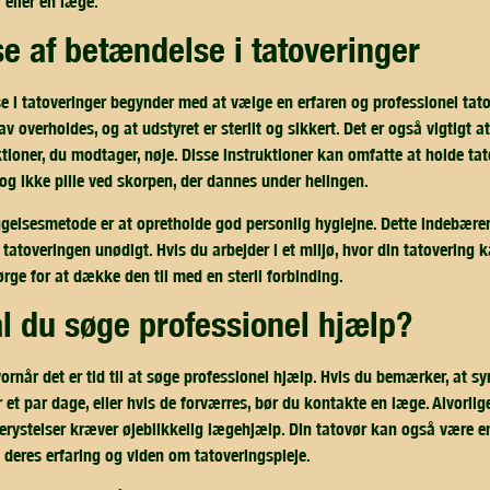
 eller en læge.
se af betændelse i tatoveringer
 i tatoveringer begynder med at vælge en erfaren og professionel tatov
av overholdes, og at udstyret er sterilt og sikkert. Det er også vigtigt a
tioner, du modtager, nøje. Disse instruktioner kan omfatte at holde ta
 og ikke pille ved skorpen, der dannes under helingen.
ggelsesmetode er at opretholde god personlig hygiejne. Dette indebær
tatoveringen unødigt. Hvis du arbejder i et miljø, hvor din tatovering 
sørge for at dække den til med en steril forbinding.
al du søge professionel hjælp?
 hvornår det er tid til at søge professionel hjælp. Hvis du bemærker, a
r et par dage, eller hvis de forværres, bør du kontakte en læge. Alvorl
derystelser kræver øjeblikkelig lægehjælp. Din tatovør kan også være en
 deres erfaring og viden om tatoveringspleje.