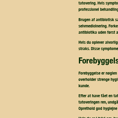
tatovering. Hvis sympto
professionel behandlin
Brugen af antibiotisk s
selvmedicinering. Forker
antibiotika uden først 
Hvis du oplever alvorli
straks. Disse symptomer
forebyggel
Forebyggelse er nøglen 
overholder strenge hygie
kunde.
Efter at have fået en ta
tatoveringen ren, undgå 
Oprethold god hygiejne