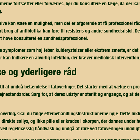
merne fortsætter eller forværres, bør du konsultere en læge, da der ka
g.
alve kan være en mulighed, men det er afgørende at få professionel rå
t brug af antibiotika kan føre til resistens og andre sundhedsrisici. D
at have konsulteret en sundhedsprofessionel.
ge symptomer som høj feber, kulderystelser eller ekstrem smerte, er det
 kan indikere en alvorlig infektion, der kræver medicinsk intervention
se og yderligere råd
til at undgå betændelse i tatoveringer. Det starter med at vælge en prof
jnestandarder. Sørg for, at deres udstyr er sterilt og engangs, og at de 
tovering, skal du følge efterbehandlingsinstruktionerne nøje. Dette inkl
direkte sollys, og ikke pille eller kradse i skorpen, der dannes under 
 ved regelmæssig håndvask og undgå at røre ved tatoveringen unødigt