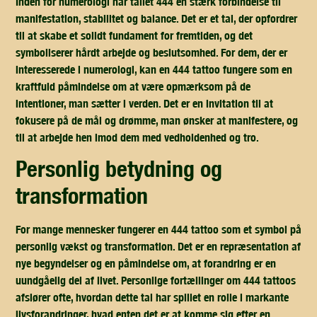
Inden for numerologi har tallet 444 en stærk forbindelse til
manifestation, stabilitet og balance. Det er et tal, der opfordrer
til at skabe et solidt fundament for fremtiden, og det
symboliserer hårdt arbejde og beslutsomhed. For dem, der er
interesserede i numerologi, kan en 444 tattoo fungere som en
kraftfuld påmindelse om at være opmærksom på de
intentioner, man sætter i verden. Det er en invitation til at
fokusere på de mål og drømme, man ønsker at manifestere, og
til at arbejde hen imod dem med vedholdenhed og tro.
personlig betydning og
transformation
For mange mennesker fungerer en 444 tattoo som et symbol på
personlig vækst og transformation. Det er en repræsentation af
nye begyndelser og en påmindelse om, at forandring er en
uundgåelig del af livet. Personlige fortællinger om 444 tattoos
afslører ofte, hvordan dette tal har spillet en rolle i markante
livsforandringer, hvad enten det er at komme sig efter en