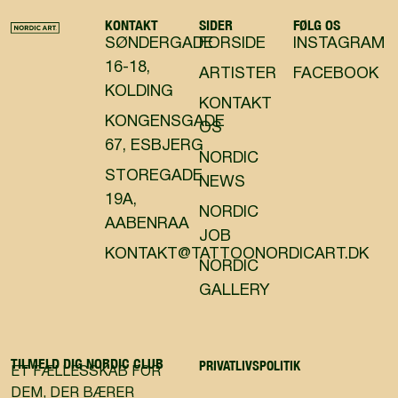
KONTAKT
SIDER
FØLG OS
SØNDERGADE
FORSIDE
INSTAGRAM
16-18,
ARTISTER
FACEBOOK
KOLDING
KONTAKT
KONGENSGADE
OS
67, ESBJERG
NORDIC
STOREGADE
NEWS
19A,
NORDIC
AABENRAA
JOB
KONTAKT@TATTOONORDICART.DK
NORDIC
GALLERY
TILMELD DIG NORDIC CLUB
PRIVATLIVSPOLITIK
ET FÆLLESSKAB FOR
DEM, DER BÆRER