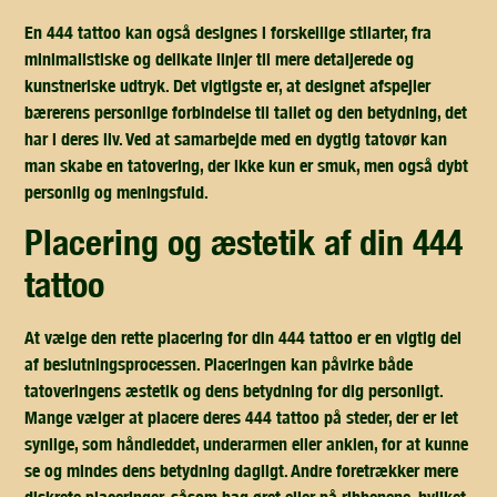
En 444 tattoo kan også designes i forskellige stilarter, fra
minimalistiske og delikate linjer til mere detaljerede og
kunstneriske udtryk. Det vigtigste er, at designet afspejler
bærerens personlige forbindelse til tallet og den betydning, det
har i deres liv. Ved at samarbejde med en dygtig tatovør kan
man skabe en tatovering, der ikke kun er smuk, men også dybt
personlig og meningsfuld.
placering og æstetik af din 444
tattoo
At vælge den rette placering for din 444 tattoo er en vigtig del
af beslutningsprocessen. Placeringen kan påvirke både
tatoveringens æstetik og dens betydning for dig personligt.
Mange vælger at placere deres 444 tattoo på steder, der er let
synlige, som håndleddet, underarmen eller anklen, for at kunne
se og mindes dens betydning dagligt. Andre foretrækker mere
diskrete placeringer, såsom bag øret eller på ribbenene, hvilket