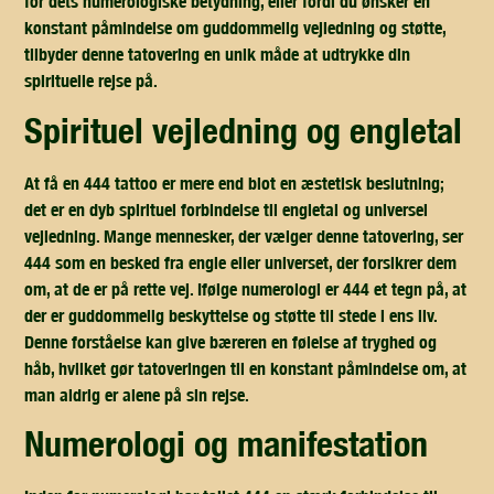
for dets numerologiske betydning, eller fordi du ønsker en
konstant påmindelse om guddommelig vejledning og støtte,
tilbyder denne tatovering en unik måde at udtrykke din
spirituelle rejse på.
spirituel vejledning og engletal
At få en 444 tattoo er mere end blot en æstetisk beslutning;
det er en dyb spirituel forbindelse til engletal og universel
vejledning. Mange mennesker, der vælger denne tatovering, ser
444 som en besked fra engle eller universet, der forsikrer dem
om, at de er på rette vej. Ifølge numerologi er 444 et tegn på, at
der er guddommelig beskyttelse og støtte til stede i ens liv.
Denne forståelse kan give bæreren en følelse af tryghed og
håb, hvilket gør tatoveringen til en konstant påmindelse om, at
man aldrig er alene på sin rejse.
numerologi og manifestation