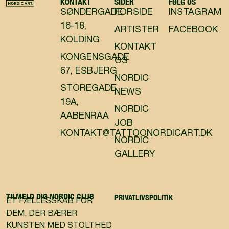
KONTAKT
SIDER
FØLG OS
SØNDERGADE
FORSIDE
INSTAGRAM
16-18,
ARTISTER
FACEBOOK
KOLDING
KONTAKT
KONGENSGADE
OS
67, ESBJERG
NORDIC
STOREGADE
NEWS
19A,
NORDIC
AABENRAA
JOB
KONTAKT@TATTOONORDICART.DK
NORDIC
GALLERY
TILMELD DIG NORDIC CLUB
PRIVATLIVSPOLITIK
ET FÆLLESSKAB FOR
DEM, DER BÆRER
KUNSTEN MED STOLTHED