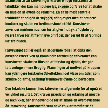
Skabelsen af 3d tatoveringer kræver en dyb forståelse af
teknikker, der kan manipulere lys, skygge og farve for at skabe
en illusion af dybde og realisme. En af de mest centrale
teknikker er brugen af skygger, der hjælper med at definere
konturer og skabe en tredimensionel effekt. Kunstneren
anvender mørkere nuancer for at give indtryk af dybde og
lysere farver for at fremhæve områder, der ser ud til at ‘springe
ud’ fra huden.
Farvevalget spiller også en afgørende rolle i at opnå den
ønskede effekt. Ved at kombinere forskellige farvetoner kan
kunstneren skabe en illusion af tekstur og dybde, der gør
tatoveringen mere livagtig. Placeringen af motivet på kroppen
kan yderligere forstærke 3d-effekten, idet visse områder, som
skuldre og arme, naturligt fremhæver dybde og bevægelse.
Den tekniske kunnen hos tatovøren er afgørende for at opnå et
vellykket resultat. Det kræver præcision og erfaring at mestre
de teknikker, der er nødvendige for at skabe en overbevisende
3d-tatovering. Kunstneren skal have en klar forståelse af