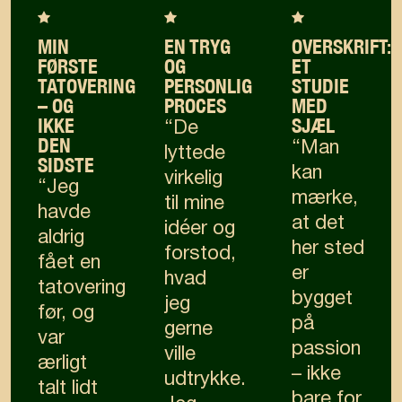
MIN
EN TRYG
OVERSKRIFT:
FØRSTE
OG
ET
TATOVERING
PERSONLIG
STUDIE
– OG
PROCES
MED
IKKE
SJÆL
“De
DEN
“Man
lyttede
SIDSTE
kan
virkelig
“Jeg
mærke,
til mine
havde
at det
idéer og
aldrig
her sted
forstod,
fået en
er
hvad
tatovering
bygget
jeg
før, og
på
gerne
var
passion
ville
ærligt
– ikke
udtrykke.
talt lidt
bare for