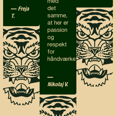
med
—
Freja
det
T.
samme,
at her er
passion
og
respekt
for
håndværket.”
—
Nikolaj V.