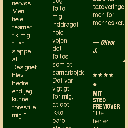
Jeg
nervøs.
tatoveringer,
følte
Men
men for
mig
hele
mennesker.”
inddraget
teamet
hele
fik mig
vejen –
—
Oliver
til at
det
J.
slappe
føltes
af.
som et
Designet
samarbejde.
blev
Det var
bedre
vigtigt
end jeg
MIT
for mig,
STED
kunne
at det
FREMOVER
forestille
ikke
“Det
mig.”
bare
her er