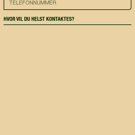
HVOR VIL DU HELST KONTAKTES?
KONTAKT OS
VED AT KONTAKTE OS ACCEPTERER DU VORES
HANDELSBETINGELSER SAMT
PRIVATLIVSPOLITIK
.