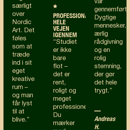
var
særligt
gennemført.
over
PROFESSIONALISME
Dygtige
HELE
Nordic
mennesker,
VEJEN
Art. Det
IGENNEM
ærlig
føles
“Studiet
rådgivning
som at
er ikke
og en
træde
bare
rolig
ind i sit
flot –
stemning,
eget
det er
der gør
kreative
rent,
det hele
rum –
roligt og
trygt.”
og man
meget
får lyst
professionelt.
—
til at
Du
Andreas
blive.”
mærker
H.