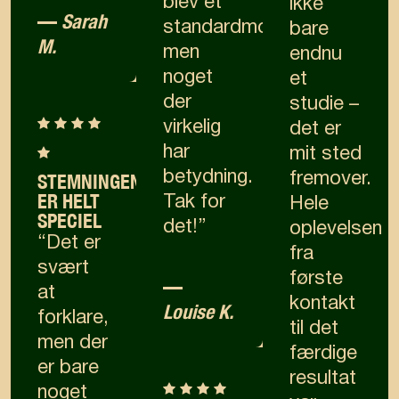
blev et
ikke
—
Sarah
standardmotiv,
bare
M.
men
endnu
noget
et
der
studie –
virkelig
det er
har
mit sted
betydning.
STEMNINGEN
fremover.
ER HELT
Tak for
Hele
SPECIEL
det!”
oplevelsen
“Det er
fra
svært
første
—
at
kontakt
Louise K.
forklare,
til det
men der
færdige
er bare
resultat
noget