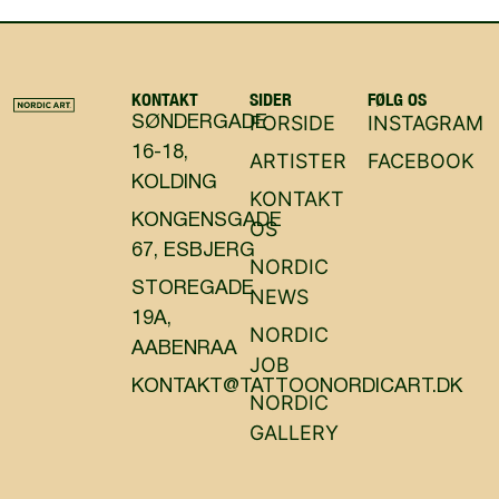
KONTAKT
SIDER
FØLG OS
FORSIDE
INSTAGRAM
SØNDERGADE
16-18,
ARTISTER
FACEBOOK
KOLDING
KONTAKT
KONGENSGADE
OS
67, ESBJERG
NORDIC
STOREGADE
NEWS
19A,
NORDIC
AABENRAA
JOB
KONTAKT@TATTOONORDICART.DK
NORDIC
GALLERY